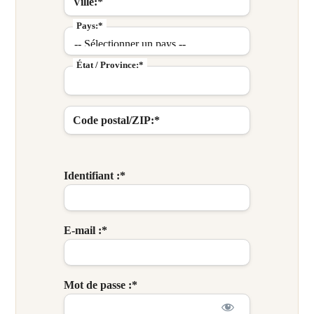
Ville:*
Pays:*
État / Province:*
Code postal/ZIP:*
Identifiant :*
E-mail :*
Mot de passe :*