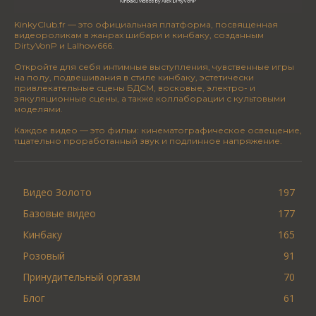
KinkyClub.fr — это официальная платформа, посвященная
видеороликам в жанрах шибари и кинбаку, созданным
DirtyVonP и Lalhow666.
Откройте для себя интимные выступления, чувственные игры
на полу, подвешивания в стиле кинбаку, эстетически
привлекательные сцены БДСМ, восковые, электро- и
эякуляционные сцены, а также коллаборации с культовыми
моделями.
Каждое видео — это фильм: кинематографическое освещение,
тщательно проработанный звук и подлинное напряжение.
Видео Золото
197
Базовые видео
177
Кинбаку
165
Розовый
91
Принудительный оргазм
70
Блог
61