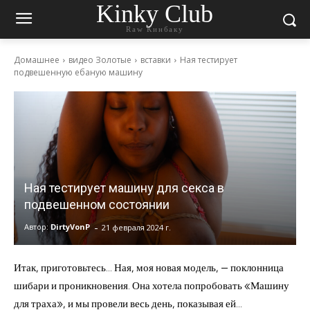
Kinky Club
Raw Кинбаку
Домашнее
видео Золотые
вставки
Ная тестирует
подвешенную ебаную машину
Ная тестирует машину для секса в
подвешенном состоянии
-
Автор:
DirtyVonP
21 февраля 2024 г.
Итак, приготовьтесь… Ная, моя новая модель, — поклонница
шибари и проникновения. Она хотела попробовать «Машину
для траха», и мы провели весь день, показывая ей…