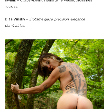
Kwaak
— Corps vibrant, intensité nerveuse, orgasmes
liquides.
Dita Vinsky
—
Érotisme glacé, précision, élégance
dominatrice.