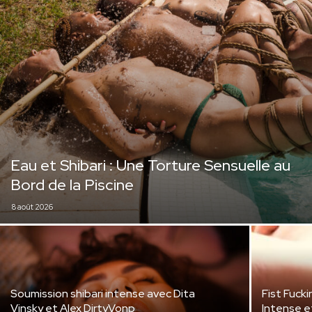
Eau et Shibari : Une Torture Sensuelle au
Bord de la Piscine
8 août 2026
Soumission shibari intense avec Dita
Fist Fucki
Vinsky et Alex DirtyVonp
Intense e