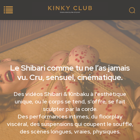
Le Shibari comme tu ne l’as jamais
vu. Cru, sensuel, cinématique.
Des vidéos Shibari & Kinbaku à l’esthétique
unique, où le corps se tend, s’offre, se fait
sculpter par la corde.
Des performances intimes, du floorplay
viscéral, des suspensions qui coupent le souffle,
des scènes longues, vraies, physiques.