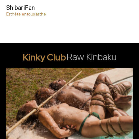
ShibariFan
Esthète entousiasthe
Kinky Club
Raw Kinbaku