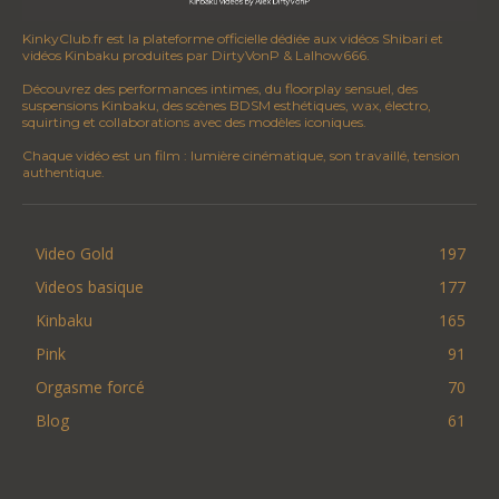
KinkyClub.fr est la plateforme officielle dédiée aux vidéos Shibari et
vidéos Kinbaku produites par DirtyVonP & Lalhow666.
Découvrez des performances intimes, du floorplay sensuel, des
suspensions Kinbaku, des scènes BDSM esthétiques, wax, électro,
squirting et collaborations avec des modèles iconiques.
Chaque vidéo est un film : lumière cinématique, son travaillé, tension
authentique.
Video Gold
197
Videos basique
177
Kinbaku
165
Pink
91
Orgasme forcé
70
Blog
61