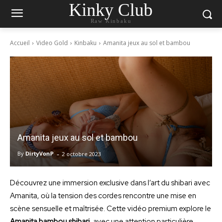
Kinky Club
Raw Kinbaku
Accueil
Video Gold
Kinbaku
Amanita jeux au sol et bambou
Amanita jeux au sol et bambou
-
By
DirtyVonP
2 octobre 2023
Découvrez une immersion exclusive dans l’art du shibari avec
Amanita, où la tension des cordes rencontre une mise en
scène sensuelle et maîtrisée. Cette vidéo premium explore le
Amanita bambou shibari
, avec une attention particulière