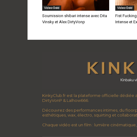
Video Gold
Video Gold
Soumission shibari intense avec Dita
Fist Fucking
Vinsky et Alex DirtyVonp
Intense et E
KinkyClub.fr est la plateforme officielle dédiée
DirtyVonP & Lalhow666.
Découvrez des performances intimes, du floorp
esthétiques, wax, électro, squirting et collabor
Chaque vidéo est un film : lumière cinématique, 