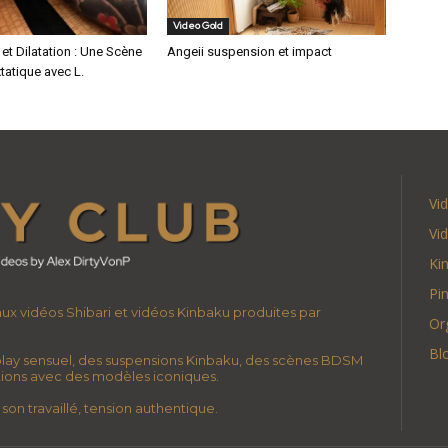
Video Gold
 et Dilatation : Une Scène
Angeii suspension et impact
xtatique avec L.
Vi
Vi
Ki
Pi
 aux vidéos Shibari et vidéos Kinbaku produites par
Or
Bl
lay sensuel, des suspensions Kinbaku, des scènes BDSM
ations avec des modèles iconiques.
son travaillé, tension authentique.