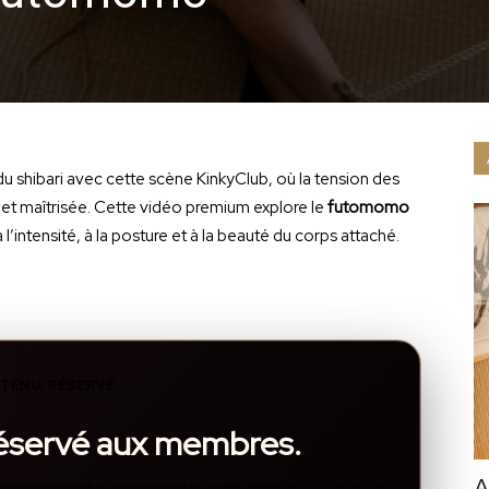
u shibari avec cette scène KinkyClub, où la tension des
et maîtrisée. Cette vidéo premium explore le
futomomo
 l’intensité, à la posture et à la beauté du corps attaché.
TENU RÉSERVÉ
réservé aux membres.
A
, galeries et médias complets sont protégés. Crée un