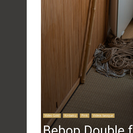
Video Gold
Kinbaku
Pink
Videos basique
Bebop Double