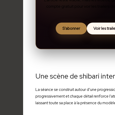
compte gratuit pour voir les trailers 
S’abonner
Voir les trai
Une scène de shibari inte
La séance se construit autour d’une progression
progressivement et chaque détail renforce l’a
laissant toute sa place à la présence du modèl