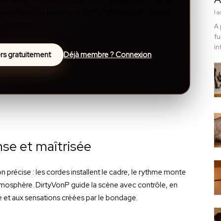
disponibles, ou abonne-toi pour débloquer l’accès
1 
complet.
A 
fu
in
lers gratuitement
Déjà membre ? Connexion
nse et maîtrisée
 précise : les cordes installent le cadre, le rythme monte
tmosphère. DirtyVonP guide la scène avec contrôle, en
e et aux sensations créées par le bondage.