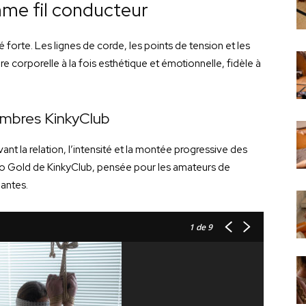
e fil conducteur
orte. Les lignes de corde, les points de tension et les
 corporelle à la fois esthétique et émotionnelle, fidèle à
embres KinkyClub
nt la relation, l’intensité et la montée progressive des
Video Gold de KinkyClub, pensée pour les amateurs de
eantes.
1
de 9