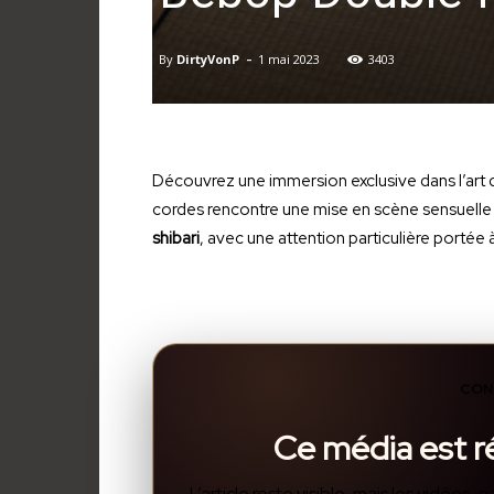
-
By
DirtyVonP
1 mai 2023
3403
Découvrez une immersion exclusive dans l’art d
cordes rencontre une mise en scène sensuelle 
shibari
, avec une attention particulière portée à
CON
Ce média est 
L’article reste visible, mais les vidéos