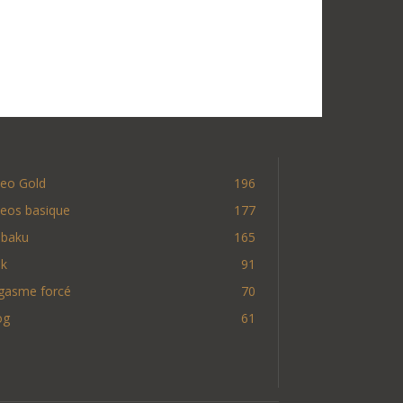
deo Gold
196
deos basique
177
nbaku
165
nk
91
gasme forcé
70
og
61