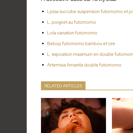
Lyssa succube suspension futomomo et jou
L. poignet au futomomo
Lola variation futomomo
Bebop futomomo bambou et cire
L. exposition maximum en double futomo
Artemisia Amanita double futomomo
RELATED ARTICLES