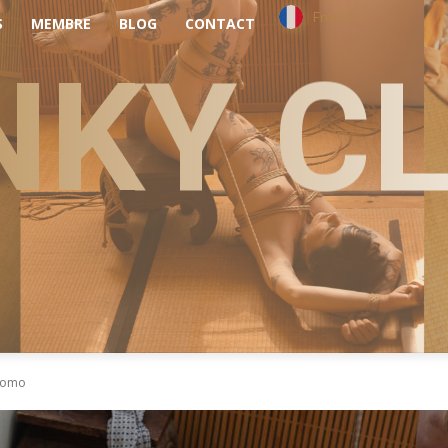
French
S
MEMBRE
BLOG
CONTACT
NKY C
momo