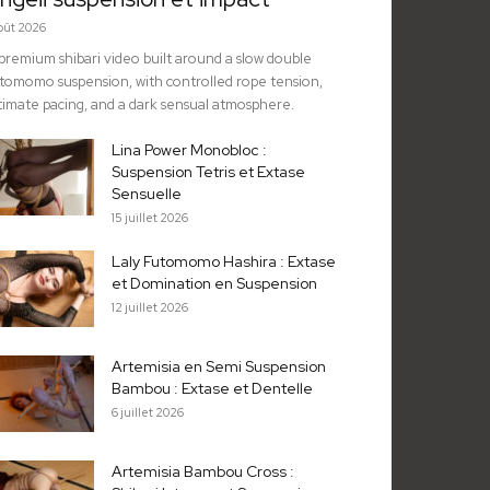
août 2026
premium shibari video built around a slow double
tomomo suspension, with controlled rope tension,
timate pacing, and a dark sensual atmosphere.
Lina Power Monobloc :
Suspension Tetris et Extase
Sensuelle
15 juillet 2026
Laly Futomomo Hashira : Extase
et Domination en Suspension
12 juillet 2026
Artemisia en Semi Suspension
Bambou : Extase et Dentelle
6 juillet 2026
Artemisia Bambou Cross :