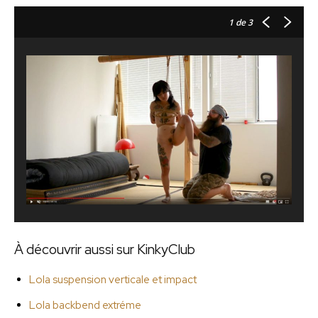
1
de 3
À découvrir aussi sur KinkyClub
Lola suspension verticale et impact
Lola backbend extréme