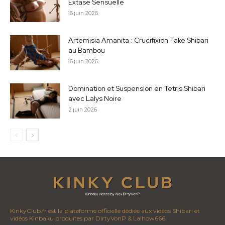
Extase Sensuelle
16 juin 2026
Artemisia Amanita : Crucifixion Take Shibari
au Bambou
16 juin 2026
Domination et Suspension en Tetris Shibari
avec Lalys Noire
2 juin 2026
KinkyClub.fr est la plateforme officielle dédiée aux vidéos Shibari et
vidéos Kinbaku produites par DirtyVonP & Lalhow666.