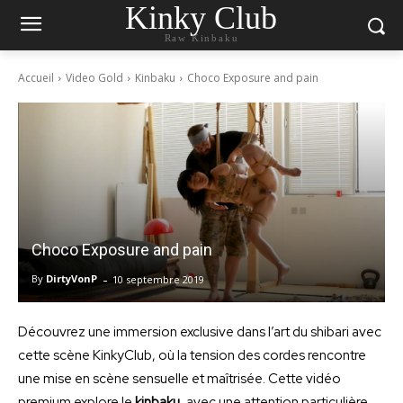
Kinky Club
Raw Kinbaku
Accueil
Video Gold
Kinbaku
Choco Exposure and pain
Choco Exposure and pain
-
By
DirtyVonP
10 septembre 2019
Découvrez une immersion exclusive dans l’art du shibari avec
cette scène KinkyClub, où la tension des cordes rencontre
une mise en scène sensuelle et maîtrisée. Cette vidéo