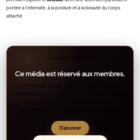
premium explore le
kinbaku
, avec une attention particulière
portée à l’intensité, à la posture et à la beauté du corps
attaché.
CONTENU RÉSERVÉ
Ce média est réservé aux membres.
L’article reste visible, mais les vidéos, galeries et
médias complets sont protégés. Crée un compte
gratuit pour voir les trailers disponibles, ou
abonne-toi pour débloquer l’accès complet.
S’abonner