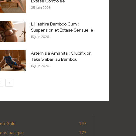
Extase Contrôlée
25 juin 2026
L Hashira Bamboo Cum :
Suspension et Extase Sensuelle
16 juin 2026
Artemisia Amanita : Crucifixion
Take Shibari au Bambou
16 juin 2026
deo Gold
197
deos basique
177