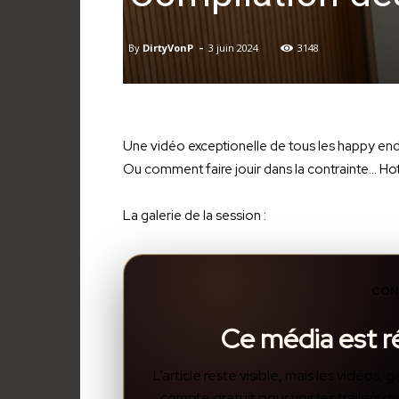
-
By
DirtyVonP
3 juin 2024
3148
Une vidéo exceptionelle de tous les happy end
Ou comment faire jouir dans la contrainte… Hot
La galerie de la session :
CON
Ce média est 
L’article reste visible, mais les vidéos
compte gratuit pour voir les trailers 