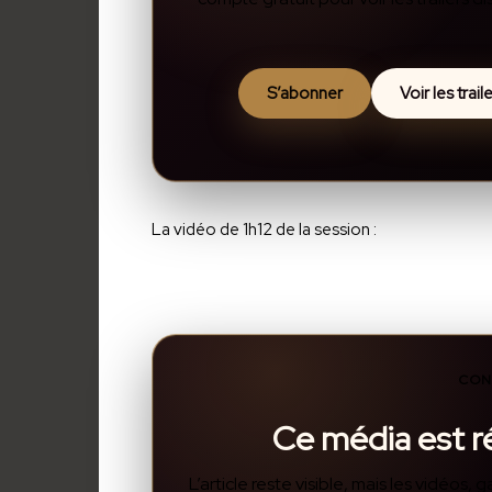
S’abonner
Voir les trai
La vidéo de 1h12 de la session :
CON
Ce média est 
L’article reste visible, mais les vidéos