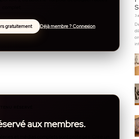
S
complet.
3 
Dé
lers gratuitement
Déjà membre ? Connexion
di
or
in
TENU RÉSERVÉ
réservé aux membres.
, galeries et médias complets sont protégés. Crée un