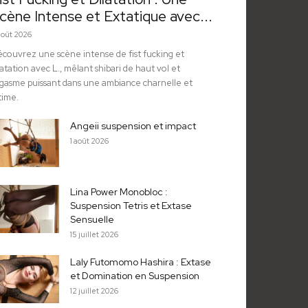
cène Intense et Extatique avec...
août 2026
couvrez une scène intense de fist fucking et
latation avec L., mêlant shibari de haut vol et
gasme puissant dans une ambiance charnelle et
time.
Angeii suspension et impact
1 août 2026
Lina Power Monobloc :
Suspension Tetris et Extase
Sensuelle
15 juillet 2026
Laly Futomomo Hashira : Extase
et Domination en Suspension
12 juillet 2026