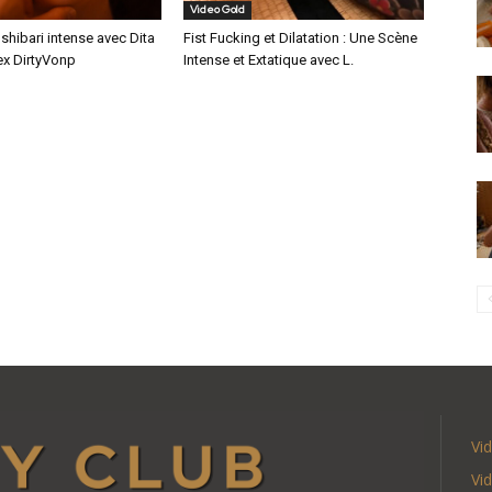
Video Gold
hibari intense avec Dita
Fist Fucking et Dilatation : Une Scène
ex DirtyVonp
Intense et Extatique avec L.
Vi
Vi