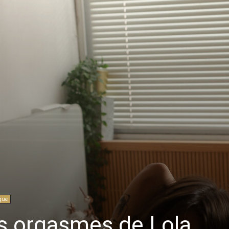
ique
s orgasmes de Lola