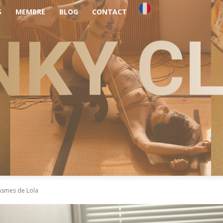
French
S
MEMBRE
BLOG
CONTACT
NKY C
asmes de Lola