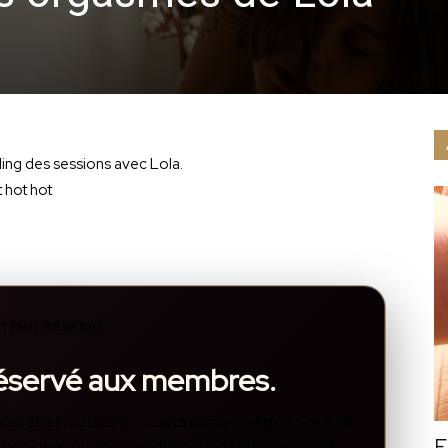
ing des sessions avec Lola.
 hot hot
TENU RÉSERVÉ
réservé aux membres.
, galeries et médias complets sont protégés. Crée un
F
disponibles, ou abonne-toi pour débloquer l’accès