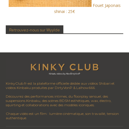
Fouet Japonais
shinai : 25€
Retrouvez-nous sur Wyylde
KinkyClub.fr est la plateforme officielle dédiée aux vidéos Shibari et
vidéos Kinbaku produites par DirtyVonP & Lalhow666.
Découvrez des performances intimes, du floorplay sensuel, des
suspensions Kinbaku, des scènes BDSM esthétiques, wax, électro,
squirting et collaborations avec des modèles iconiques.
Chaque vidéo est un film : lumière cinématique, son travaillé, tension
authentique.