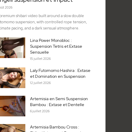
août 2026
premium shibari video built around a slow double
tomomo suspension, with controlled rope tension,
timate pacing, and a dark sensual atmosphere.
Lina Power Monobloc :
Suspension Tetris et Extase
Sensuelle
15 juillet 2026
Laly Futomomo Hashira : Extase
et Domination en Suspension
12 juillet 2026
Artemisia en Semi Suspension
Bambou : Extase et Dentelle
6 juillet 2026
Artemisia Bambou Cross :