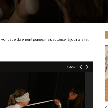
vont être durement punies mais autoriser à jouir à la fin.
1
de 8
A