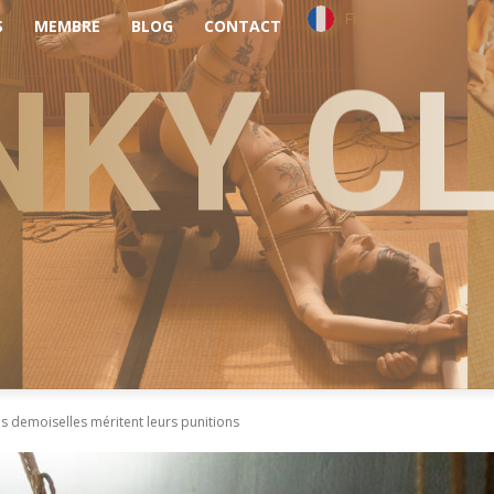
French
S
MEMBRE
BLOG
CONTACT
NKY C
es demoiselles méritent leurs punitions