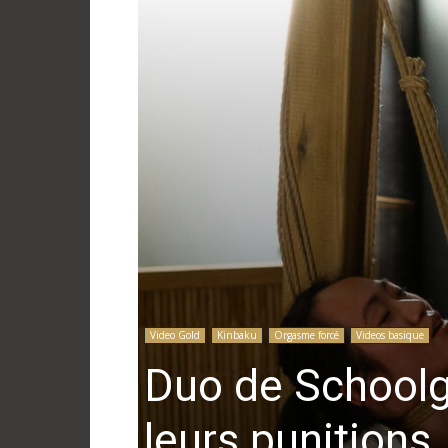
Video Gold
Kinbaku
Orgasme forcé
Videos basique
Duo de Schoolgi
leurs punitions