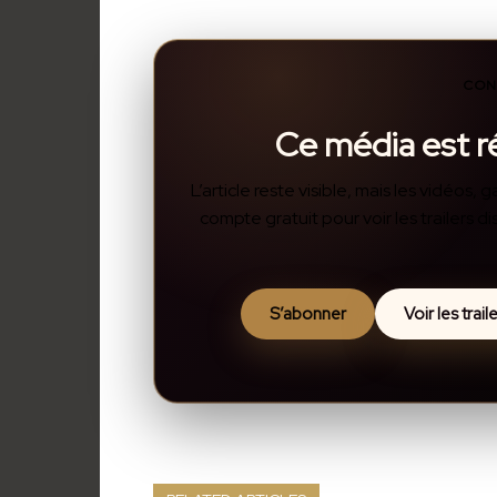
CON
Ce média est 
L’article reste visible, mais les vidéos
compte gratuit pour voir les trailers 
S’abonner
Voir les trai