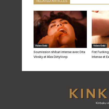
RELATED ARTICLES
Video Gold
Video Gold
Soumission shibari intense avec Dita
Fist Fucking
Vinsky et Alex DirtyVonp
Intense et E