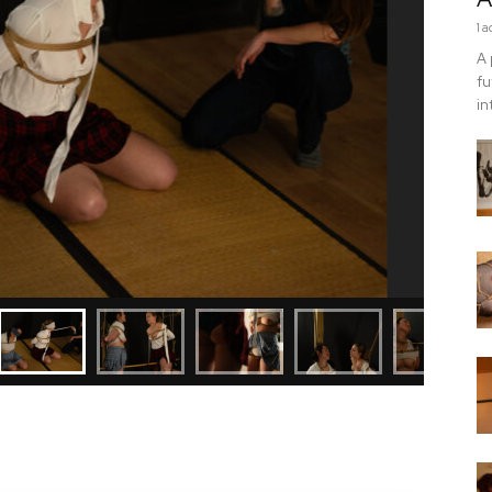
1 
A 
fu
in