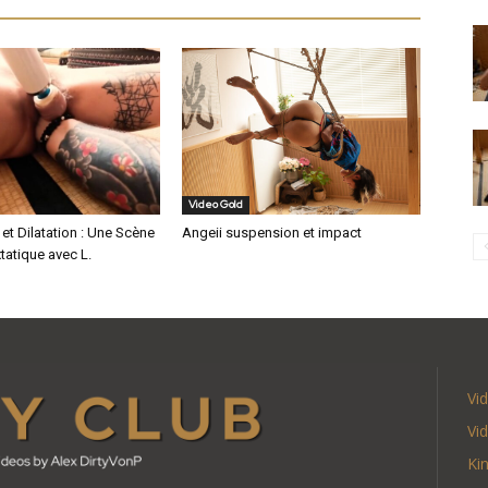
Video Gold
 et Dilatation : Une Scène
Angeii suspension et impact
xtatique avec L.
Vi
Vi
Ki