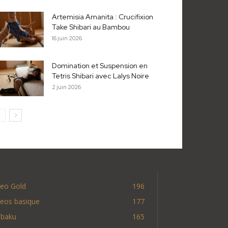
Artemisia Amanita : Crucifixion
Take Shibari au Bambou
16 juin 2026
Domination et Suspension en
Tetris Shibari avec Lalys Noire
2 juin 2026
deo Gold
196
deos basique
177
nbaku
165