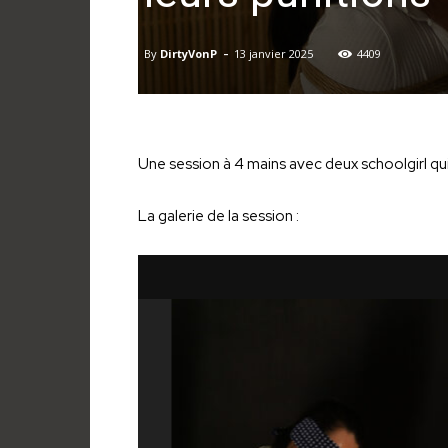
-
By
DirtyVonP
13 janvier 2025
4409
Une session à 4 mains avec deux schoolgirl qui 
La galerie de la session :