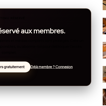
TENU RÉSERVÉ
réservé aux membres.
, galeries et médias complets sont protégés. Crée un
disponibles, ou abonne-toi pour débloquer l’accès
complet.
lers gratuitement
Déjà membre ? Connexion