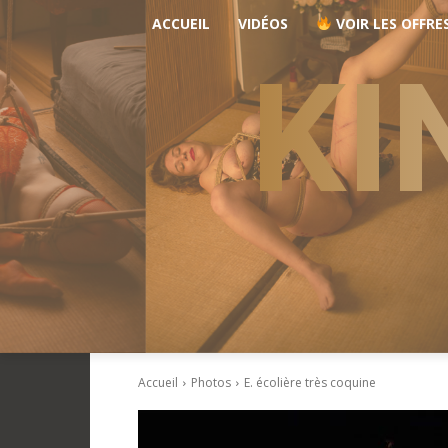
ACCUEIL
VIDÉOS
VOIR LES OFFRE
KI
Accueil
Photos
E. écolière très coquine