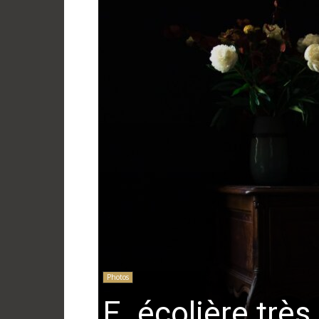
Photos
E. écolière trè