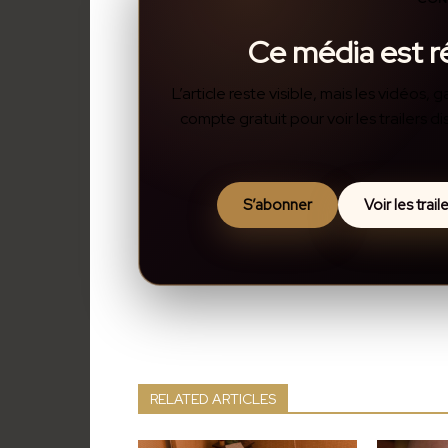
Ce média est 
L’article reste visible, mais les vidéos
compte gratuit pour voir les trailers 
S’abonner
Voir les trai
RELATED ARTICLES