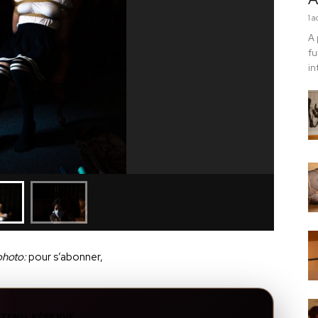
1 
A 
fu
in
photo:
pour s’abonner,
TENU RÉSERVÉ