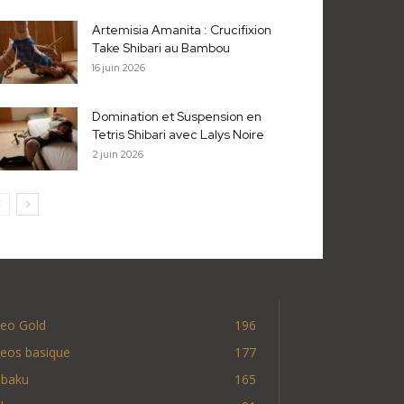
Artemisia Amanita : Crucifixion
Take Shibari au Bambou
16 juin 2026
Domination et Suspension en
Tetris Shibari avec Lalys Noire
2 juin 2026
deo Gold
196
deos basique
177
nbaku
165