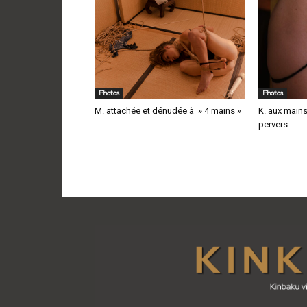
Photos
Photos
M. attachée et dénudée à » 4 mains »
K. aux main
pervers