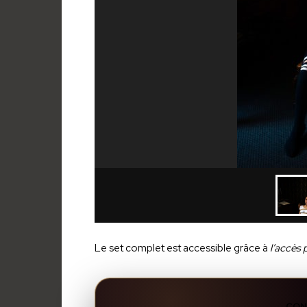
Le set complet est accessible grâce à
l’accès 
CON