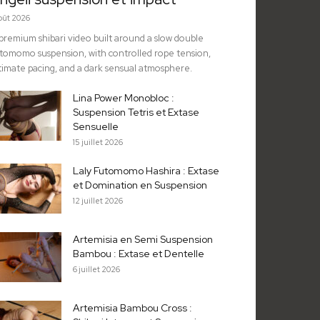
août 2026
premium shibari video built around a slow double
tomomo suspension, with controlled rope tension,
timate pacing, and a dark sensual atmosphere.
Lina Power Monobloc :
Suspension Tetris et Extase
Sensuelle
15 juillet 2026
Laly Futomomo Hashira : Extase
et Domination en Suspension
12 juillet 2026
Artemisia en Semi Suspension
Bambou : Extase et Dentelle
6 juillet 2026
Artemisia Bambou Cross :