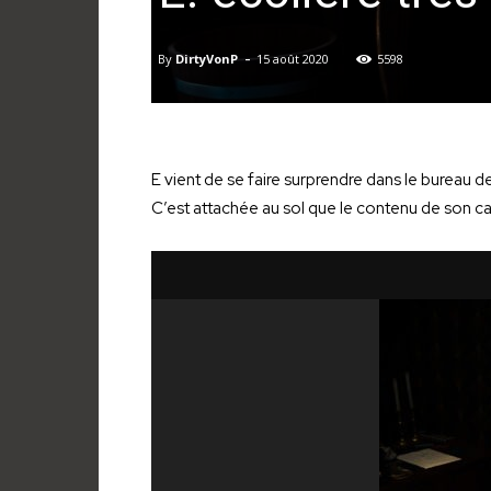
-
By
DirtyVonP
15 août 2020
5598
E vient de se faire surprendre dans le bureau d
C’est attachée au sol que le contenu de son cart