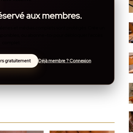
réservé aux membres.
, galeries et médias complets sont protégés. Crée un
disponibles, ou abonne-toi pour débloquer l’accès
complet.
lers gratuitement
Déjà membre ? Connexion