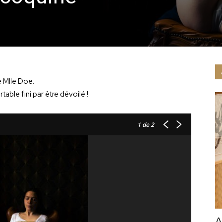
e Mlle Doe.
able fini par être dévoilé !
1
de 2
A