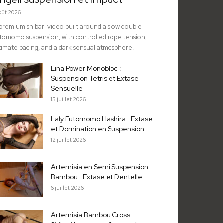
août 2026
premium shibari video built around a slow double
tomomo suspension, with controlled rope tension,
timate pacing, and a dark sensual atmosphere.
Lina Power Monobloc :
Suspension Tetris et Extase
Sensuelle
15 juillet 2026
Laly Futomomo Hashira : Extase
et Domination en Suspension
12 juillet 2026
Artemisia en Semi Suspension
Bambou : Extase et Dentelle
6 juillet 2026
Artemisia Bambou Cross :