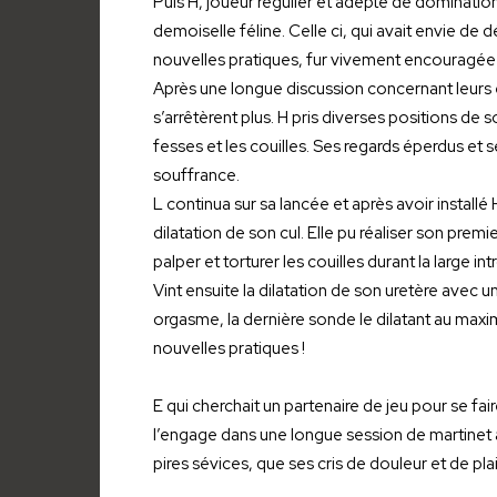
Puis H, joueur régulier et adepte de dominati
demoiselle féline. Celle ci, qui avait envie de 
nouvelles pratiques, fur vivement encouragée 
Après une longue discussion concernant leurs 
s’arrêtèrent plus. H pris diverses positions de 
fesses et les couilles. Ses regards éperdus et
souffrance.
L continua sur sa lancée et après avoir installé
dilatation de son cul. Elle pu réaliser son premi
palper et torturer les couilles durant la large in
Vint ensuite la dilatation de son uretère avec
orgasme, la dernière sonde le dilatant au max
nouvelles pratiques !
E qui cherchait un partenaire de jeu pour se fa
l’engage dans une longue session de martinet att
pires sévices, que ses cris de douleur et de pla