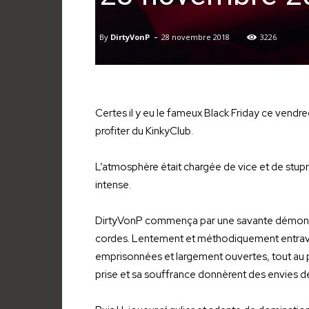
-
By
DirtyVonP
28 novembre 2018
3226
Certes il y eu le fameux Black Friday ce vend
profiter du KinkyClub.
L’atmosphère était chargée de vice et de stup
intense.
DirtyVonP commença par une savante démonstr
cordes. Lentement et méthodiquement entravée,
emprisonnées et largement ouvertes, tout au p
prise et sa souffrance donnèrent des envies de