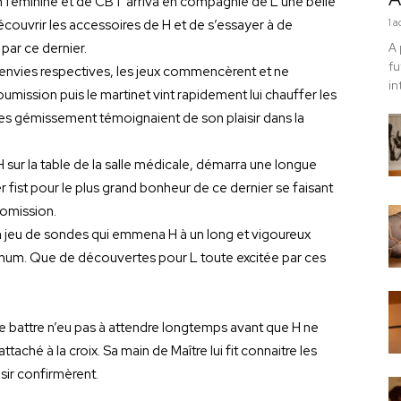
on féminine et de CBT arriva en compagnie de L une belle
découvrir les accessoires de H et de s’essayer à de
1 
par ce dernier.
A 
fu
envies respectives, les jeux commencèrent et ne
in
soumission puis le martinet vint rapidement lui chauffer les
 ses gémissement témoignaient de son plaisir dans la
 H sur la table de la salle médicale, démarra une longue
er fist pour le plus grand bonheur de ce dernier se faisant
tromission.
 un jeu de sondes qui emmena H à un long et vigoureux
imum. Que de découvertes pour L toute excitée par ces
ire battre n’eu pas à attendre longtemps avant que H ne
aché à la croix. Sa main de Maître lui fit connaitre les
isir confirmèrent.