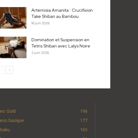
Artemisia Amanita : Crucifixion
Take Shibari au Bambou
16 juin 2026
Domination et Suspension en
Tetris Shibari avec Lalys Noire
2 juin 2026
deo Gold
196
deos basique
177
nbaku
165