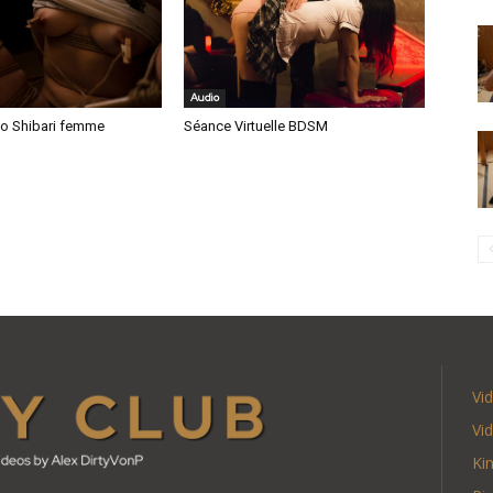
Audio
o Shibari femme
Séance Virtuelle BDSM
Vi
Vi
Ki