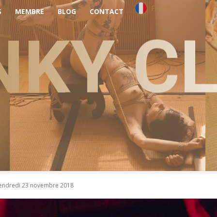
French
S
MEMBRE
BLOG
CONTACT
NKY C
vendredi 23 novembre 2018