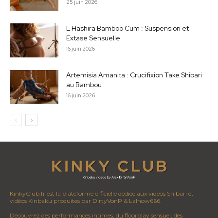
25 juin 2026
L Hashira Bamboo Cum : Suspension et
Extase Sensuelle
16 juin 2026
Artemisia Amanita : Crucifixion Take Shibari
au Bambou
16 juin 2026
KinkyClub.fr est la plateforme officielle dédiée aux vidéos Shibari et
vidéos Kinbaku produites par DirtyVonP & Lalhow666.
Découvrez des performances intimes, du floorplay sensuel, des