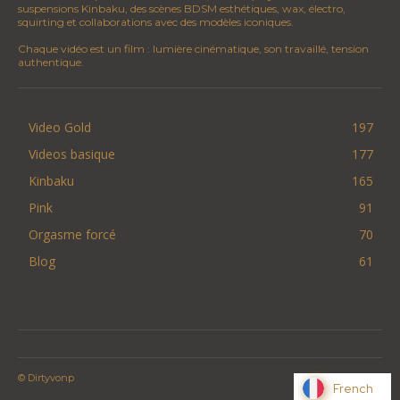
suspensions Kinbaku, des scènes BDSM esthétiques, wax, électro,
squirting et collaborations avec des modèles iconiques.
Chaque vidéo est un film : lumière cinématique, son travaillé, tension
authentique.
Video Gold
197
Videos basique
177
Kinbaku
165
Pink
91
Orgasme forcé
70
Blog
61
© Dirtyvonp
French
French