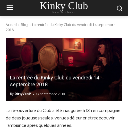
Kinky Club
Raw Kinbaku
Accueil
Blog
La rentrée du Kinky Club du vendredi 14 septembre
2018
La rentrée du Kinky Club du vendredi 14
septembre 2018
-
By
DirtyVonP
17 septembre 2018
La ré-ouverture du Club a été inaugurée à 13h en compagnie
de deux joueuses seules, venues déjeuner et redécouvrir
l’ambiance après quelques années.