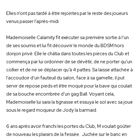
Elles n’ont pas tardé à être rejointes par le reste des joueurs
venus passer l’après-midi.
Mademoiselle Calamity fit exécuter sa première sortie à l’un
de ses soumis et lui fit découvrir le monde du BDSM hors
donjon privé. Elle le châtia dans toutes les pièces du Club et
commença par lui ordonner de se dévêtir, de ne porter qu’un
collier et de ne se déplacer qu’à 4 pattes. Sa laisse attachée à
l’accoudoir d’un fauteuil du salon, face à sa gamelle, il put
servir de repose pieds et être moqué pour la bave qui coulait
de sa bouche encombrée d’un gag Ball. Voyant cela,
Mademoiselle lui saisi la tignasse et essuya le sol avec sa joue
sous le regard moqueur de Jody la barmaid.
6 ans après avoir franchi les portes du Club, M voulait goûter
de nouveau les plaisirs de la fessée. Juchée sur le banc en