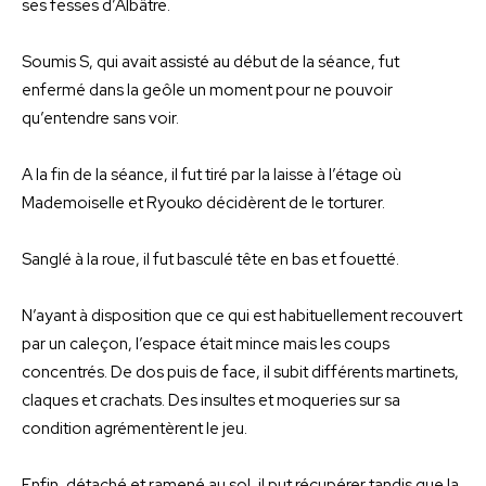
ses fesses d’Albâtre.
Soumis S, qui avait assisté au début de la séance, fut
enfermé dans la geôle un moment pour ne pouvoir
qu’entendre sans voir.
A la fin de la séance, il fut tiré par la laisse à l’étage où
Mademoiselle et Ryouko décidèrent de le torturer.
Sanglé à la roue, il fut basculé tête en bas et fouetté.
N’ayant à disposition que ce qui est habituellement recouvert
par un caleçon, l’espace était mince mais les coups
concentrés. De dos puis de face, il subit différents martinets,
claques et crachats. Des insultes et moqueries sur sa
condition agrémentèrent le jeu.
Enfin, détaché et ramené au sol, il put récupérer tandis que la