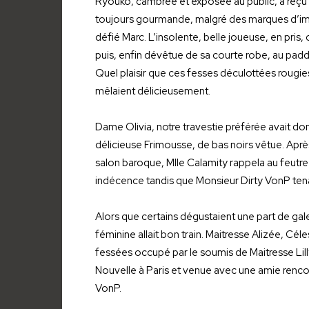
Ryouko, cambrée et exposée au public, a reçu 
toujours gourmande, malgré des marques d’impa
défié Marc. L’insolente, belle joueuse, en pris
puis, enfin dévêtue de sa courte robe, au padd
Quel plaisir que ces fesses déculottées rougies,
mêlaient délicieusement.
Dame Olivia, notre travestie préférée avait d
délicieuse Frimousse, de bas noirs vêtue. Aprè
salon baroque, Mlle Calamity rappela au feutr
indécence tandis que Monsieur Dirty VonP tena
Alors que certains dégustaient une part de gale
féminine allait bon train. Maitresse Alizée, Cél
fessées occupé par le soumis de Maitresse Lill
Nouvelle à Paris et venue avec une amie rencont
VonP.