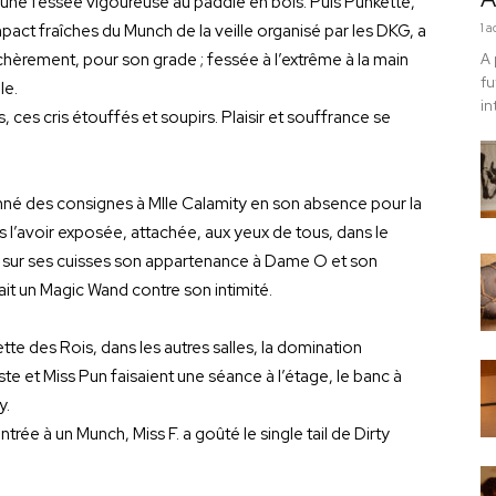
une fessée vigoureuse au paddle en bois. Puis Punkette,
ct fraîches du Munch de la veille organisé par les DKG, a
1 
, chèrement, pour son grade ; fessée à l’extrême à la main
A 
fu
le.
in
 ces cris étouffés et soupirs. Plaisir et souffrance se
onné des consignes à Mlle Calamity en son absence pour la
s l’avoir exposée, attachée, aux yeux de tous, dans le
e sur ses cuisses son appartenance à Dame O et son
it un Magic Wand contre son intimité.
tte des Rois, dans les autres salles, la domination
este et Miss Pun faisaient une séance à l’étage, le banc à
y.
rée à un Munch, Miss F. a goûté le single tail de Dirty