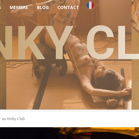
French
S
MEMBRE
BLOG
CONTACT
NKY C
r au Kinky Club