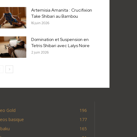
Artemisia Amanita : Crucifixion
Take Shibari au Bambou
16 juin 2026
Domination et Suspension en
Tetris Shibari avec Lalys Noire
2 juin 2026
deo Gold
196
deos basique
177
nbaku
165