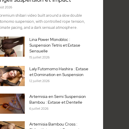
août 2026
premium shibari video built around a slow double
tomomo suspension, with controlled rope tension,
timate pacing, and a dark sensual atmosphere.
Lina Power Monobloc :
Suspension Tetris et Extase
Sensuelle
15 juillet 2026
Laly Futomomo Hashira : Extase
et Domination en Suspension
12 juillet 2026
Artemisia en Semi Suspension
Bambou : Extase et Dentelle
6 juillet 2026
Artemisia Bambou Cross :