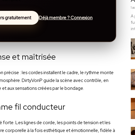
1 
A 
lers gratuitement
Déjà membre ? Connexion
fu
in
nse et maîtrisée
 précise : les cordes installent le cadre, le rythme monte
tmosphère. DirtyVonP guide la scène avec contrôle, en
e et aux sensations créées par le bondage.
e fil conducteur
orte. Les lignes de corde, les points de tension et les
 corporelle à la fois esthétique et émotionnelle, fidèle à