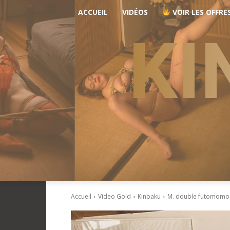
ACCUEIL
VIDÉOS
VOIR LES OFFRE
KI
Accueil
Video Gold
Kinbaku
M. double futomomo 