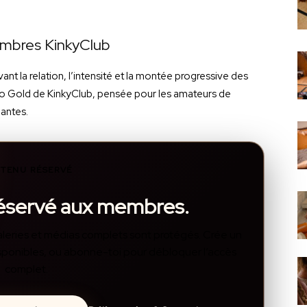
embres KinkyClub
nt la relation, l’intensité et la montée progressive des
Video Gold de KinkyClub, pensée pour les amateurs de
eantes.
TENU RÉSERVÉ
réservé aux membres.
, galeries et médias complets sont protégés. Crée un
disponibles, ou abonne-toi pour débloquer l’accès
complet.