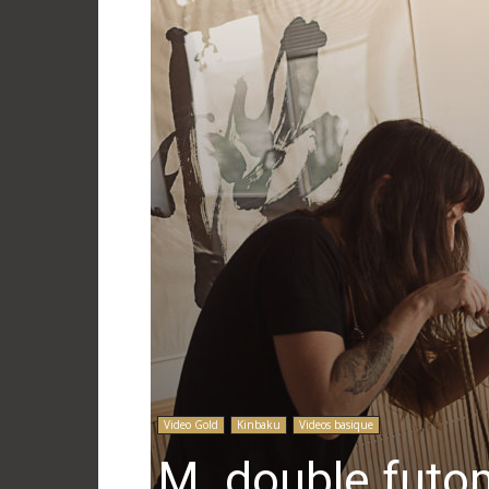
Video Gold
Kinbaku
Videos basique
M. double futo