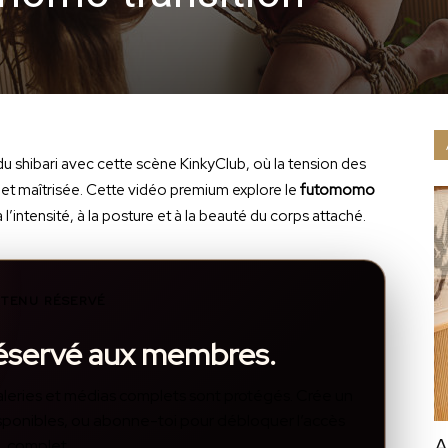
u shibari avec cette scène KinkyClub, où la tension des
et maîtrisée. Cette vidéo premium explore le
futomomo
 l’intensité, à la posture et à la beauté du corps attaché.
TENU RÉSERVÉ
réservé aux membres.
, galeries et médias complets sont protégés. Crée un
disponibles, ou abonne-toi pour débloquer l’accès
A
complet.