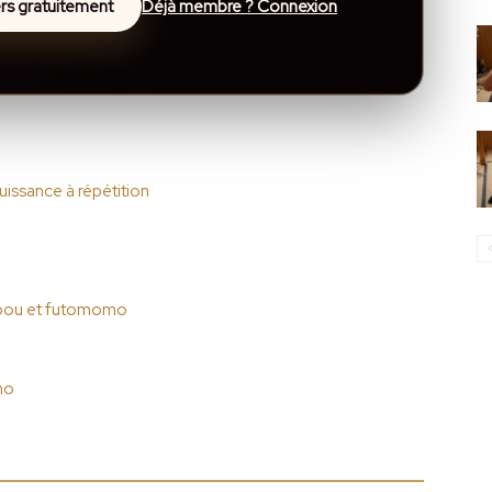
lers gratuitement
Déjà membre ? Connexion
issance à répétition
mbou et futomomo
mo