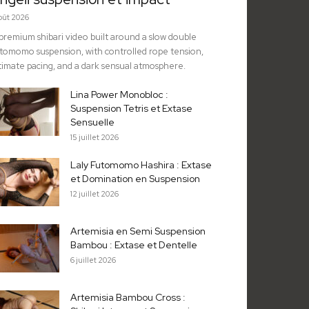
août 2026
premium shibari video built around a slow double
tomomo suspension, with controlled rope tension,
timate pacing, and a dark sensual atmosphere.
Lina Power Monobloc :
Suspension Tetris et Extase
Sensuelle
15 juillet 2026
Laly Futomomo Hashira : Extase
et Domination en Suspension
12 juillet 2026
Artemisia en Semi Suspension
Bambou : Extase et Dentelle
6 juillet 2026
Artemisia Bambou Cross :