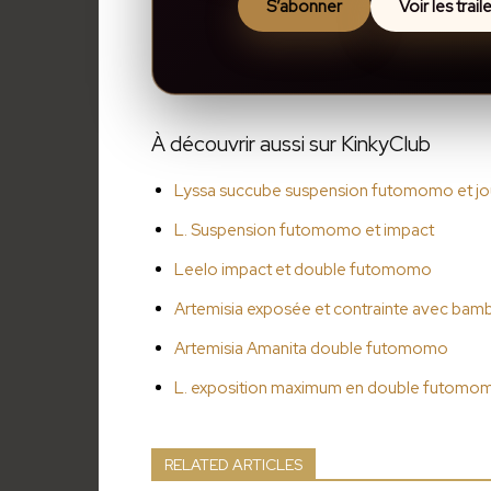
S’abonner
Voir les trai
À découvrir aussi sur KinkyClub
Lyssa succube suspension futomomo et jou
L. Suspension futomomo et impact
Leelo impact et double futomomo
Artemisia exposée et contrainte avec ba
Artemisia Amanita double futomomo
L. exposition maximum en double futomo
RELATED ARTICLES