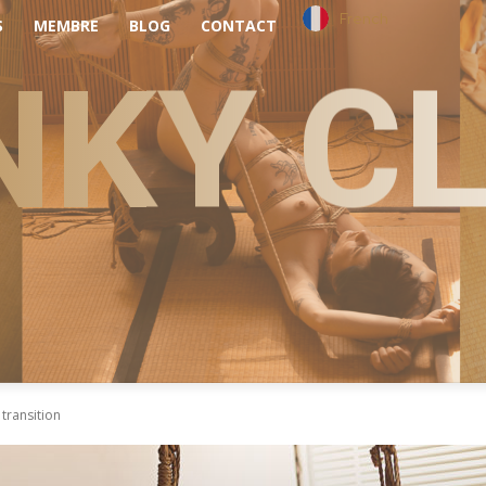
French
S
MEMBRE
BLOG
CONTACT
NKY C
transition