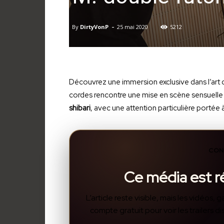
-
By
DirtyVonP
25 mai 2020
5212
Découvrez une immersion exclusive dans l’art d
cordes rencontre une mise en scène sensuelle 
shibari
, avec une attention particulière portée à
CON
Ce média est 
L’article reste visible, mais les vidéos
compte gratuit pour voir les trailers 