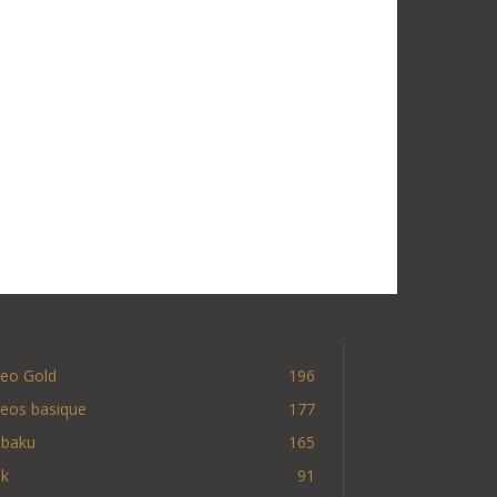
deo Gold
196
deos basique
177
nbaku
165
nk
91