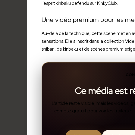
l’esprit kinbaku défendu sur KinkyClub.
Une vidéo premium pour les m
Au-delà de la technique, cette scène met en ava
sensations. Elle s’inscrit dans la collection 
shibari, de kinbaku et de scènes premium exig
CON
Ce média est 
L’article reste visible, mais les vidéos
compte gratuit pour voir les trailers 