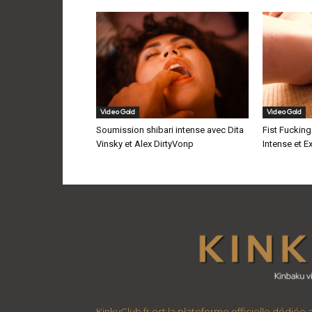
Video Gold
Video Gold
Soumission shibari intense avec Dita
Fist Fucking
Vinsky et Alex DirtyVonp
Intense et E
KinkyClub.fr est la plateforme officielle dédiée