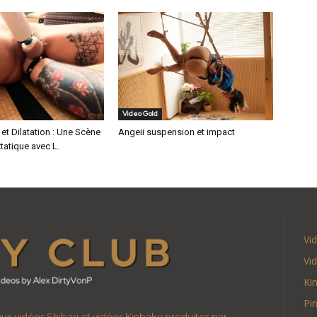
Video Gold
 et Dilatation : Une Scène
Angeii suspension et impact
xtatique avec L.
Vi
Vi
Ki
Pi
 aux vidéos Shibari et vidéos Kinbaku produites par