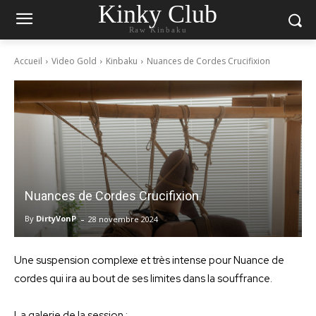
Kinky Club
Raw Kinbaku
Accueil
Video Gold
Kinbaku
Nuances de Cordes Crucifixion
Nuances de Cordes Crucifixion
-
By
DirtyVonP
28 novembre 2024
Une suspension complexe et très intense pour Nuance de
cordes qui ira au bout de ses limites dans la souffrance.
La galerie de la session :