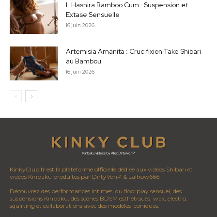
L Hashira Bamboo Cum : Suspension et
Extase Sensuelle
16 juin 2026
Artemisia Amanita : Crucifixion Take Shibari
au Bambou
16 juin 2026
KinkyClub.fr est la plateforme officielle dédiée aux vidéos Shibari et
vidéos Kinbaku produites par DirtyVonP & Lalhow666.
Découvrez des performances intimes, du floorplay sensuel, des
suspensions Kinbaku, des scènes BDSM esthétiques, wax, électro,
squirting et collaborations avec des modèles iconiques.