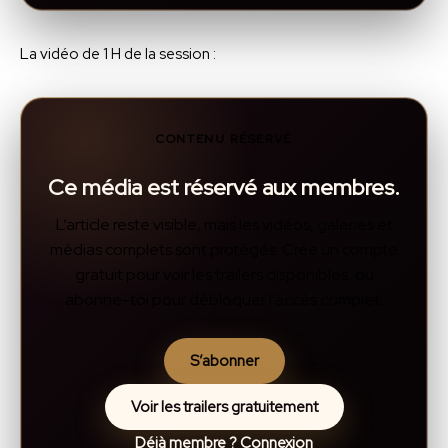
La vidéo de 1 H de la session :
CONTENU RÉSERVÉ
Ce média est réservé aux membres.
L’article reste visible, mais les vidéos, galeries et
médias complets sont protégés. Crée un compte
gratuit pour voir les trailers disponibles, ou
abonne-toi pour débloquer l’accès complet.
S’abonner
Voir les trailers gratuitement
Déjà membre ? Connexion