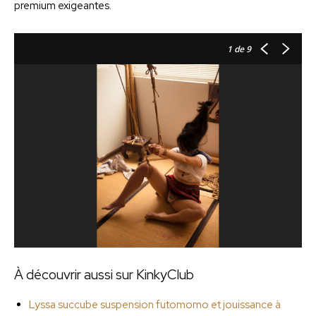
premium exigeantes.
1
de 9
À découvrir aussi sur KinkyClub
Lyssa succube suspension futomomo et jouissance à