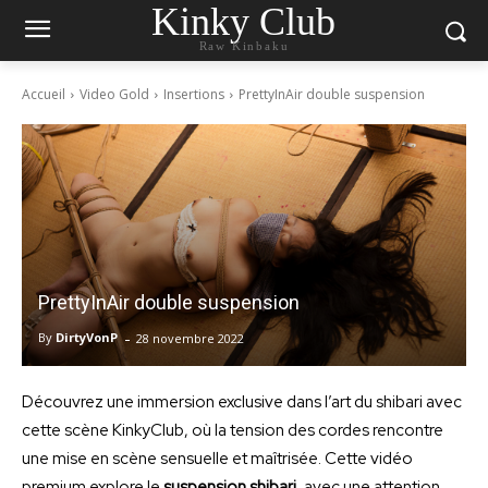
Kinky Club
Raw Kinbaku
Accueil
Video Gold
Insertions
PrettyInAir double suspension
PrettyInAir double suspension
-
By
DirtyVonP
28 novembre 2022
Découvrez une immersion exclusive dans l’art du shibari avec
cette scène KinkyClub, où la tension des cordes rencontre
une mise en scène sensuelle et maîtrisée. Cette vidéo
premium explore le
suspension shibari
, avec une attention