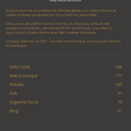
KinkyClub.fr est la plateforme officielle dédiée aux vidéos Shibari et
vidéos Kinbaku produites par DirtyVonP & Lalhow666.
Découvrez des performances intimes, du floorplay sensuel, des
suspensions Kinbaku, des scènes BDSM esthétiques, wax, électro,
squirting et collaborations avec des modèles iconiques.
Chaque vidéo est un film : lumière cinématique, son travaillé, tension
authentique.
Video Gold
196
Videos basique
177
Kinbaku
165
Pink
91
Orgasme forcé
70
Blog
61