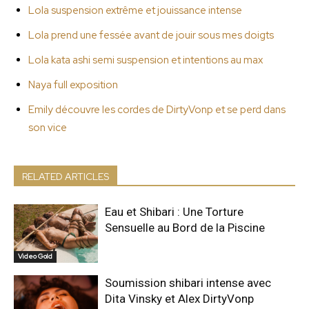
Lola suspension extrême et jouissance intense
Lola prend une fessée avant de jouir sous mes doigts
Lola kata ashi semi suspension et intentions au max
Naya full exposition
Emily découvre les cordes de DirtyVonp et se perd dans
son vice
RELATED ARTICLES
Eau et Shibari : Une Torture
Sensuelle au Bord de la Piscine
Video Gold
Soumission shibari intense avec
Dita Vinsky et Alex DirtyVonp