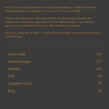
KinkyClub.fr est la plateforme officielle dédiée aux vidéos Shibari et
vidéos Kinbaku produites par DirtyVonP & Lalhow666.
Découvrez des performances intimes, du floorplay sensuel, des
suspensions Kinbaku, des scènes BDSM esthétiques, wax, électro,
squirting et collaborations avec des modèles iconiques.
Chaque vidéo est un film : lumière cinématique, son travaillé, tension
authentique.
Video Gold
197
Videos basique
177
Kinbaku
165
Pink
91
Orgasme forcé
70
Blog
61