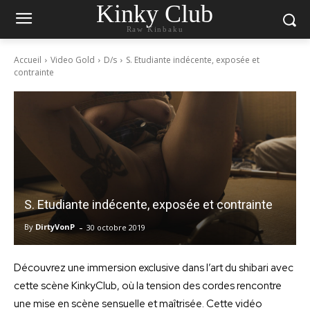
Kinky Club
Raw Kinbaku
Accueil
Video Gold
D/s
S. Etudiante indécente, exposée et
contrainte
S. Etudiante indécente, exposée et contrainte
-
By
DirtyVonP
30 octobre 2019
Découvrez une immersion exclusive dans l’art du shibari avec
cette scène KinkyClub, où la tension des cordes rencontre
une mise en scène sensuelle et maîtrisée. Cette vidéo