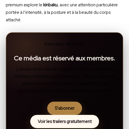
premium explore le
kinbaku
, avec une attention particulière
portée à l’intensité, à la posture et à la beauté du corps
attaché.
CONTENU RÉSERVÉ
Ce média est réservé aux membres.
L’article reste visible, mais les vidéos, galeries et
médias complets sont protégés. Crée un compte
gratuit pour voir les trailers disponibles, ou
abonne-toi pour débloquer l’accès complet.
S’abonner
Voir les trailers gratuitement