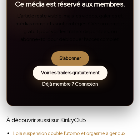
Ce média est réservé aux membres.
L’article reste visible, mais les vidéos, galeries et
médias complets sont protégés. Crée un compte
gratuit pour voir les trailers disponibles, ou
abonne-toi pour débloquer l’accès complet.
S’abonner
Voir les trailers gratuitement
Déjà membre ? Connexion
À découvrir aussi sur KinkyClub
Lola suspension double futomo et orgasme à genoux