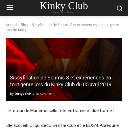
Kinky Club
Raw Kinbaku
Accueil
Blog
Sissyfication de Soumis S et expériences en tout genre
lors du Kinky...
Sissyfication de Soumis S et expériences en
tout genre lors du Kinky Club du 05 avril 2019
-
By
DirtyVonP
10 avril 2019
Le retour de Mademoiselle fêté en bonne et due forme !
Elle accueilli C, qui découvrait le Club et le BDSM. Après une