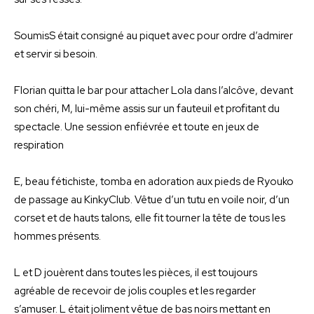
SoumisS était consigné au piquet avec pour ordre d’admirer
et servir si besoin.
Florian quitta le bar pour attacher Lola dans l’alcôve, devant
son chéri, M, lui-même assis sur un fauteuil et profitant du
spectacle. Une session enfiévrée et toute en jeux de
respiration
E, beau fétichiste, tomba en adoration aux pieds de Ryouko
de passage au KinkyClub. Vêtue d’un tutu en voile noir, d’un
corset et de hauts talons, elle fit tourner la tête de tous les
hommes présents.
L et D jouèrent dans toutes les pièces, il est toujours
agréable de recevoir de jolis couples et les regarder
s’amuser. L était joliment vêtue de bas noirs mettant en