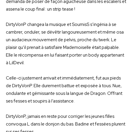
demanda de poser de façon aguicheuse dans les escaliers et
assena le coup final : un strip tease !
DirtyVonP changea la musique et SoumisS s’ingénia à se
cambrer, onduler, se dévêtir langoureusement et même osa
un audacieux mouvement de pelvis, proche du twerk. Le
plaisir qu’il prenait à satisfaire Mademoiselle était palpable.
Elle le récompensa en lui faisant porter un body appartenant
à LilDevil.
Celle-ci justement arrivait et immédiatement, fut aux pieds
de DirtyVonP. Elle durement battue et exposée à tous. Nue,
ondulante et gémissante sous la langue de Dragon. Offrant
ses fesses et soupirs à l’assistance.
DirtyVonP, jamais en reste pour corriger les jeunes filles
convoqua L dans le donjon du bas. Badine et fessées plurent
sur ses fesses.