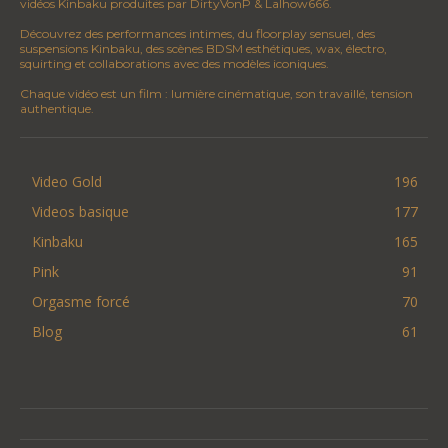
vidéos Kinbaku produites par DirtyVonP & Lalhow666.
Découvrez des performances intimes, du floorplay sensuel, des
suspensions Kinbaku, des scènes BDSM esthétiques, wax, électro,
squirting et collaborations avec des modèles iconiques.
Chaque vidéo est un film : lumière cinématique, son travaillé, tension
authentique.
Video Gold
196
Videos basique
177
Kinbaku
165
Pink
91
Orgasme forcé
70
Blog
61