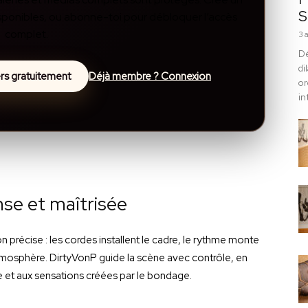
S
disponibles, ou abonne-toi pour débloquer l’accès
complet.
3 
Dé
di
lers gratuitement
Déjà membre ? Connexion
or
in
nse et maîtrisée
 précise : les cordes installent le cadre, le rythme monte
tmosphère. DirtyVonP guide la scène avec contrôle, en
e et aux sensations créées par le bondage.