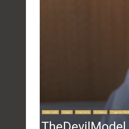
Video Gold
Impact
Insertions
Kinbaku
Orgasme forc
TheDevilModel 