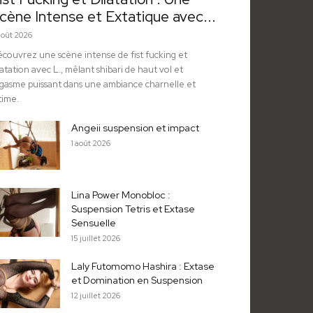
cène Intense et Extatique avec...
août 2026
couvrez une scène intense de fist fucking et
latation avec L., mêlant shibari de haut vol et
gasme puissant dans une ambiance charnelle et
time.
Angeii suspension et impact
1 août 2026
Lina Power Monobloc :
Suspension Tetris et Extase
Sensuelle
15 juillet 2026
Laly Futomomo Hashira : Extase
et Domination en Suspension
12 juillet 2026