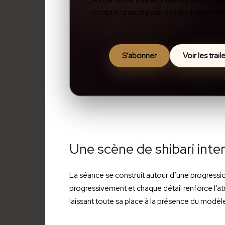
compte gratuit pour voir les trailers 
S’abonner
Voir les trai
Une scène de shibari inte
La séance se construit autour d’une progression
progressivement et chaque détail renforce l’a
laissant toute sa place à la présence du modèl