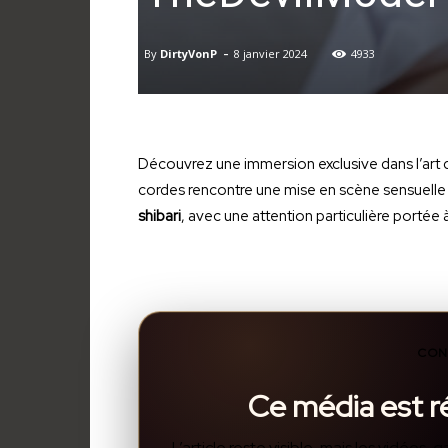
-
By
DirtyVonP
8 janvier 2024
4933
Découvrez une immersion exclusive dans l’art d
cordes rencontre une mise en scène sensuelle 
shibari
, avec une attention particulière portée à
CON
Ce média est 
L’article reste visible, mais les vidéos