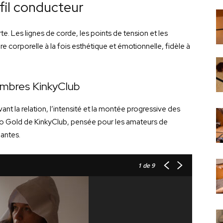
il conducteur
e. Les lignes de corde, les points de tension et les
 corporelle à la fois esthétique et émotionnelle, fidèle à
embres KinkyClub
nt la relation, l’intensité et la montée progressive des
Video Gold de KinkyClub, pensée pour les amateurs de
eantes.
1
de 9