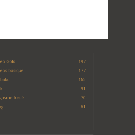
deo Gold
197
deos basique
177
nbaku
165
nk
91
gasme forcé
70
og
61