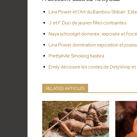
Lina Power et l’Art du Bambou Shibari : Ex
J. et F. Duo de jeunes filles contraintes
Naya schoolgirl dominée, exposée et forcée
Lina Power domination exposition et jouiss
PrettyInAir Smoking hashira
Emily découvre les cordes de DirtyVonp et 
RELATED ARTICLES