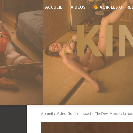
ACCUEIL
VIDÉOS
VOIR LES OFFRE
KI
Accueil
Video Gold
Impact
TheDevilModel : la no