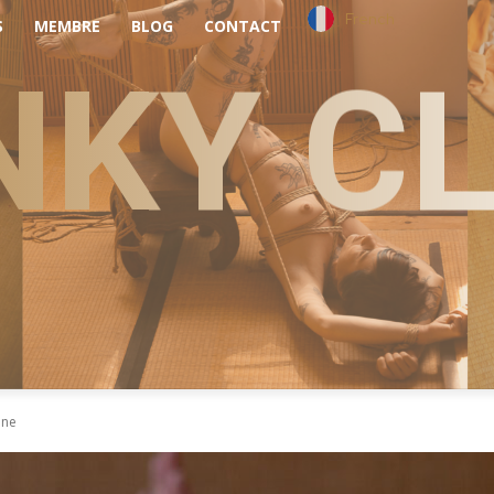
French
S
MEMBRE
BLOG
CONTACT
NKY C
nne