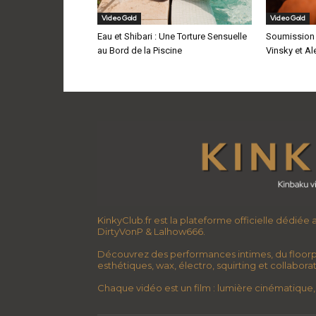
Video Gold
Video Gold
Eau et Shibari : Une Torture Sensuelle
Soumission s
au Bord de la Piscine
Vinsky et Al
KinkyClub.fr est la plateforme officielle dédiée
DirtyVonP & Lalhow666.
Découvrez des performances intimes, du floorp
esthétiques, wax, électro, squirting et collabor
Chaque vidéo est un film : lumière cinématique, 