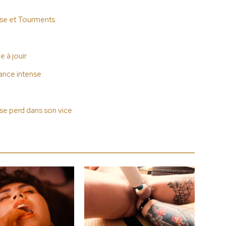
tase et Tourments
 à jouir
ance intense
se perd dans son vice