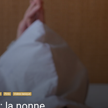
é
Pink
Videos basique
: la nonne