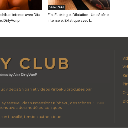
Video Gold
hibari intense avec Dita
Fist Fucking et Dilatation : Une Scène
ex DirtyVonp
Intense et Extatique avec L.
Vi
Vi
Ki
Pi
 aux vidéos Shibari et vidéos Kinbaku produites par
Or
Bl
lay sensuel, des suspensions Kinbaku, des scènes BDSM
ations avec des modèles iconiques.
son travaillé, tension authentique.