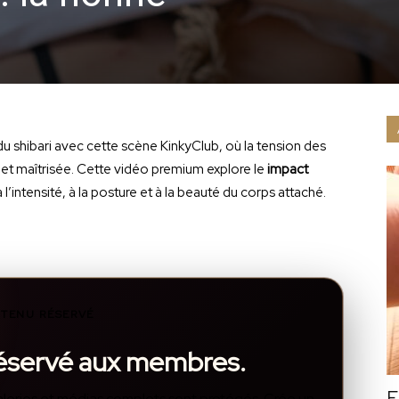
u shibari avec cette scène KinkyClub, où la tension des
et maîtrisée. Cette vidéo premium explore le
impact
 l’intensité, à la posture et à la beauté du corps attaché.
TENU RÉSERVÉ
réservé aux membres.
F
, galeries et médias complets sont protégés. Crée un