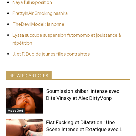
Naya full exposition
PrettyInAir Smoking hashira
TheDevilModel : la nonne
Lyssa succube suspension futomomo et jouissance à
répétition
J. et F. Duo de jeunes filles contraintes
RELATED ARTICLES
Soumission shibari intense avec
Dita Vinsky et Alex DirtyVonp
Video Gold
Fist Fucking et Dilatation : Une
Scène Intense et Extatique avec L.