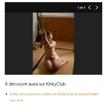
1
de 6
À découvrir aussi sur KinkyClub
Emily découvre les cordes de DirtyVonp et se perd dans
son vice