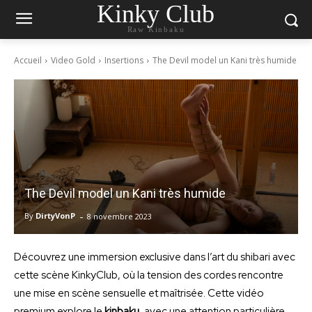
Kinky Club
Raw Kinbaku
Accueil
Video Gold
Insertions
The Devil model un Kani très humide
The Devil model un Kani très humide
-
By
DirtyVonP
8 novembre 2023
Découvrez une immersion exclusive dans l’art du shibari avec
cette scène KinkyClub, où la tension des cordes rencontre
une mise en scène sensuelle et maîtrisée. Cette vidéo
premium explore le
kinbaku
, avec une attention particulière