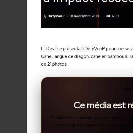
-
By
DirtyVonP
28 novembre 2018
6937
Lil Devil se présenta à DirtyVonP pour une ses
Cane, langue de dragon, cane en bambou lui la
de 21 photos.
CON
Ce média est 
L’article reste visible, mais les vidéos
compte gratuit pour voir les trailers 