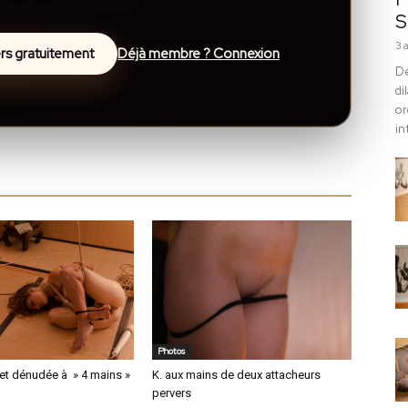
S
3 
lers gratuitement
Déjà membre ? Connexion
Dé
di
or
in
Photos
et dénudée à » 4 mains »
K. aux mains de deux attacheurs
pervers