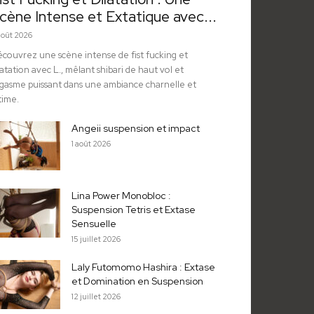
cène Intense et Extatique avec...
août 2026
couvrez une scène intense de fist fucking et
latation avec L., mêlant shibari de haut vol et
gasme puissant dans une ambiance charnelle et
time.
Angeii suspension et impact
1 août 2026
Lina Power Monobloc :
Suspension Tetris et Extase
Sensuelle
15 juillet 2026
Laly Futomomo Hashira : Extase
et Domination en Suspension
12 juillet 2026