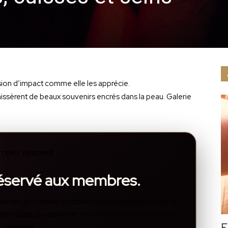
sion d’impact comme elle les apprécie.
issèrent de beaux souvenirs encrés dans la peau. Galerie
TENU RÉSERVÉ
réservé aux membres.
, galeries et médias complets sont protégés. Crée un
disponibles, ou abonne-toi pour débloquer l’accès
F
complet.