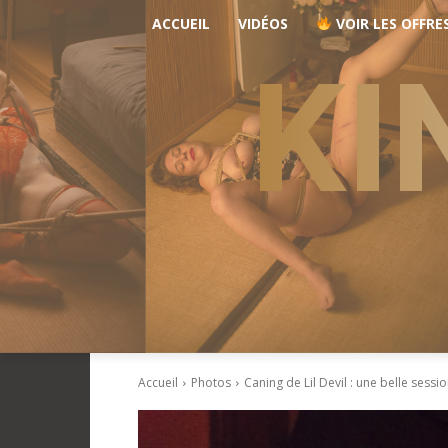
ACCUEIL
VIDÉOS
VOIR LES OFFRE
KI
Accueil
Photos
Caning de Lil Devil : une belle sessio