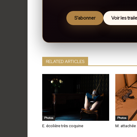
S’abonner
Voir les trai
RELATED ARTICLES
Photos
Photos
E. écolière très coquine
M. attachée 