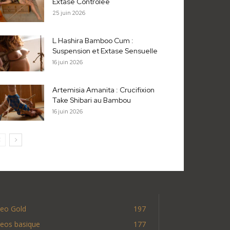
Extase Contrôlée
25 juin 2026
L Hashira Bamboo Cum :
Suspension et Extase Sensuelle
16 juin 2026
Artemisia Amanita : Crucifixion
Take Shibari au Bambou
16 juin 2026
deo Gold
197
deos basique
177