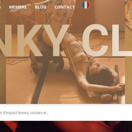
French
S
MEMBRE
BLOG
CONTACT
NKY C
n d’impact fesses, cuisses et...