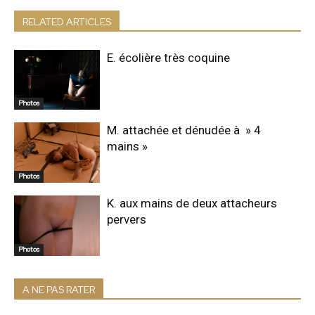
RELATED ARTICLES
E. écolière très coquine
Photos
M. attachée et dénudée à » 4
mains »
Photos
K. aux mains de deux attacheurs
pervers
Photos
A NE PAS RATER