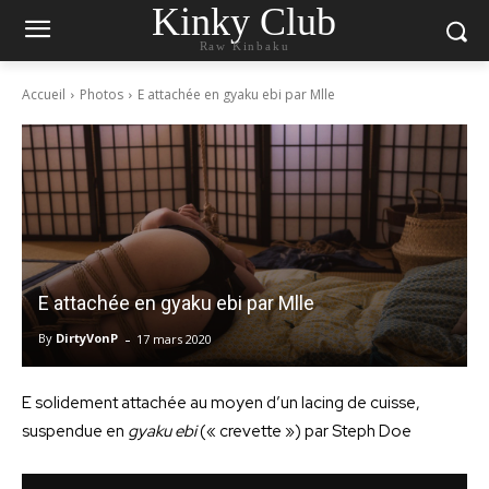
Kinky Club
Raw Kinbaku
Accueil
Photos
E attachée en gyaku ebi par Mlle
E attachée en gyaku ebi par Mlle
-
By
DirtyVonP
17 mars 2020
E solidement attachée au moyen d’un lacing de cuisse,
suspendue en
gyaku ebi
(« crevette ») par Steph Doe