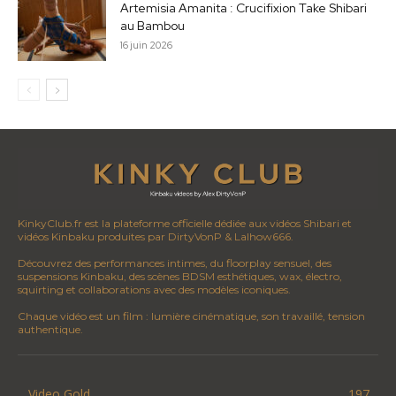
Artemisia Amanita : Crucifixion Take Shibari
au Bambou
16 juin 2026
KinkyClub.fr est la plateforme officielle dédiée aux vidéos Shibari et
vidéos Kinbaku produites par DirtyVonP & Lalhow666.
Découvrez des performances intimes, du floorplay sensuel, des
suspensions Kinbaku, des scènes BDSM esthétiques, wax, électro,
squirting et collaborations avec des modèles iconiques.
Chaque vidéo est un film : lumière cinématique, son travaillé, tension
authentique.
Video Gold
197