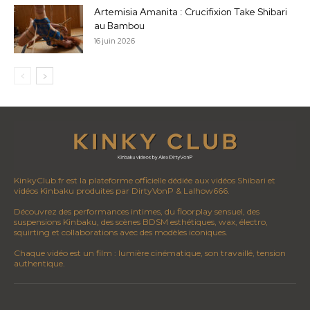
Artemisia Amanita : Crucifixion Take Shibari
au Bambou
16 juin 2026
KinkyClub.fr est la plateforme officielle dédiée aux vidéos Shibari et
vidéos Kinbaku produites par DirtyVonP & Lalhow666.
Découvrez des performances intimes, du floorplay sensuel, des
suspensions Kinbaku, des scènes BDSM esthétiques, wax, électro,
squirting et collaborations avec des modèles iconiques.
Chaque vidéo est un film : lumière cinématique, son travaillé, tension
authentique.