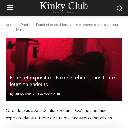
Kinky Club
Raw Kinbaku
Accueil
Photos
Fouet et exposition. Ivoire et ébène dans toute leurs
splendeurs
Fouet et exposition. Ivoire et ébène dans toute
leurs splendeurs
-
By
DirtyVonP
31 octobre 2018
Quoi de plus beau, de plus excitant… Qu’une soumise
exposée dans l’attente de futures caresses ou supplices…