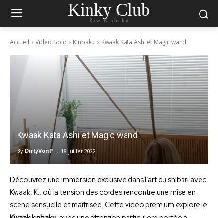
Kinky Club
Raw Kinbaku
Accueil
Video Gold
Kinbaku
Kwaak Kata Ashi et Magic wand
Kwaak Kata Ashi et Magic wand
-
By
DirtyVonP
18 juillet 2022
Découvrez une immersion exclusive dans l’art du shibari avec
Kwaak, K., où la tension des cordes rencontre une mise en
scène sensuelle et maîtrisée. Cette vidéo premium explore le
Kwaak kinbaku
, avec une attention particulière portée à