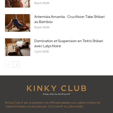
16 juin 2026
Artemisia Amanita : Crucifixion Take Shibari
au Bambou
16 juin 2026
Domination et Suspension en Tetris Shibari
avec Lalys Noire
2 juin 2026
KinkyClub.fr est la plateforme officielle dédiée aux vidéos Shibari et
vidéos Kinbaku produites par DirtyVonP & Lalhow666.