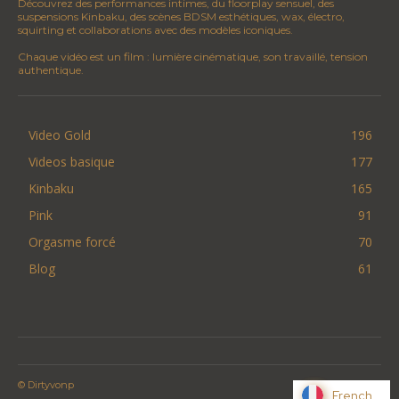
Découvrez des performances intimes, du floorplay sensuel, des
suspensions Kinbaku, des scènes BDSM esthétiques, wax, électro,
squirting et collaborations avec des modèles iconiques.
Chaque vidéo est un film : lumière cinématique, son travaillé, tension
authentique.
Video Gold
196
Videos basique
177
Kinbaku
165
Pink
91
Orgasme forcé
70
Blog
61
© Dirtyvonp
French
French