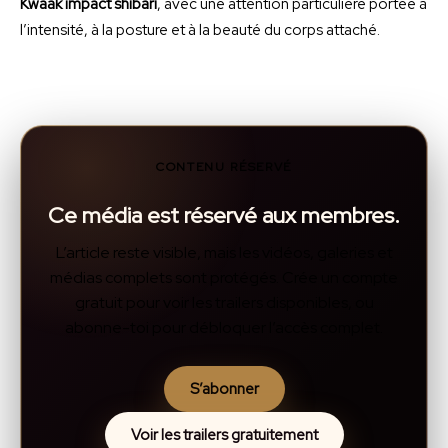
Kwaak impact shibari
, avec une attention particulière portée à
l’intensité, à la posture et à la beauté du corps attaché.
CONTENU RÉSERVÉ
Ce média est réservé aux membres.
L’article reste visible, mais les vidéos, galeries et
médias complets sont protégés. Crée un compte
gratuit pour voir les trailers disponibles, ou
abonne-toi pour débloquer l’accès complet.
S’abonner
Voir les trailers gratuitement