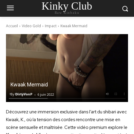
Kinky Club
Raw Kinbaku
Accueil
Video Gold
Impact
Kwaak Mermaid
Kwaak Mermaid
-
By
DirtyVonP
6 juin 2022
Découvrez une immersion exclusive dans l’art du shibari avec
Kwaak, K., où la tension des cordes rencontre une mise en
scène sensuelle et maîtrisée. Cette vidéo premium explore le