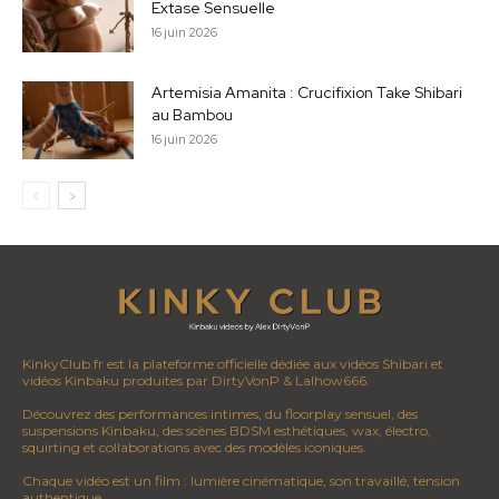
Extase Sensuelle
16 juin 2026
Artemisia Amanita : Crucifixion Take Shibari
au Bambou
16 juin 2026
KinkyClub.fr est la plateforme officielle dédiée aux vidéos Shibari et
vidéos Kinbaku produites par DirtyVonP & Lalhow666.
Découvrez des performances intimes, du floorplay sensuel, des
suspensions Kinbaku, des scènes BDSM esthétiques, wax, électro,
squirting et collaborations avec des modèles iconiques.
Chaque vidéo est un film : lumière cinématique, son travaillé, tension
authentique.