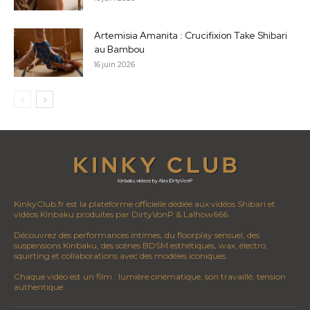
Artemisia Amanita : Crucifixion Take Shibari
au Bambou
16 juin 2026
KinkyClub.fr est la plateforme officielle dédiée aux vidéos Shibari et
vidéos Kinbaku produites par DirtyVonP & Lalhow666.
Découvrez des performances intimes, du floorplay sensuel, des
suspensions Kinbaku, des scènes BDSM esthétiques, wax, électro,
squirting et collaborations avec des modèles iconiques.
Chaque vidéo est un film : lumière cinématique, son travaillé, tension
authentique.