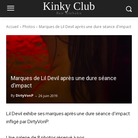
Kinky Club
Raw Kinbaku
Accueil
Photos
Marques de Lil Devil après une dure séance d'impact
Marques de Lil Devil après une dure séance
d’impact
-
By
DirtyVonP
26 juin 2019
Lil Devil exhibe ses marques après une dure séance d’impact
infligé par DirtyVonP.
Une galerie de 8 photos réservé à nos