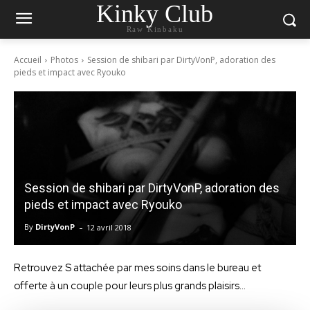
Kinky Club
Raw Kinbaku
Accueil
Photos
Session de shibari par DirtyVonP, adoration des
pieds et impact avec Ryouko
Session de shibari par DirtyVonP, adoration des
pieds et impact avec Ryouko
-
By
DirtyVonP
12 avril 2018
Retrouvez S attachée par mes soins dans le bureau et
offerte à un couple pour leurs plus grands plaisirs…