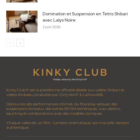
Domination et Suspension en Tetris Shibari
avec Lalys Noire
2 juin 2026
KinkyClub.fr est la plateforme officielle dédiée aux vidéos Shibari et
vidéos Kinbaku produites par DirtyVonP & Lalhow666.
Découvrez des performances intimes, du floorplay sensuel, des
suspensions Kinbaku, des scènes BDSM esthétiques, wax, électro,
squirting et collaborations avec des modèles iconiques.
Chaque vidéo est un film : lumière cinématique, son travaillé, tension
authentique.