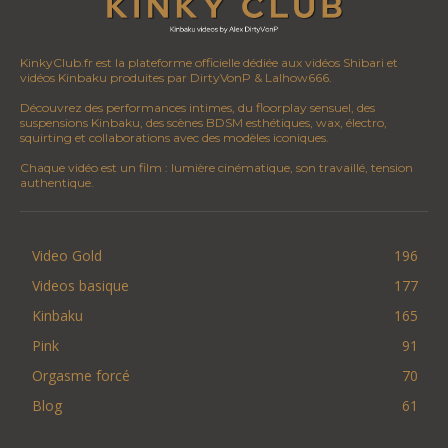
KinkyClub.fr est la plateforme officielle dédiée aux vidéos Shibari et
vidéos Kinbaku produites par DirtyVonP & Lalhow666.
Découvrez des performances intimes, du floorplay sensuel, des
suspensions Kinbaku, des scènes BDSM esthétiques, wax, électro,
squirting et collaborations avec des modèles iconiques.
Chaque vidéo est un film : lumière cinématique, son travaillé, tension
authentique.
Video Gold
196
Videos basique
177
Kinbaku
165
Pink
91
Orgasme forcé
70
Blog
61