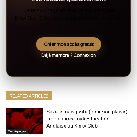
Ce témoignage est réservé aux membres
KinkyClub. Crée ton accès gratuit pour lire l’article
complet.
Créer mon accès gratuit
Déjà membre ? Connexion
RELATED ARTICLES
Sévère mais juste (pour son plaisir)
: mon après-midi Education
Anglaise au Kinky Club
Témoignages