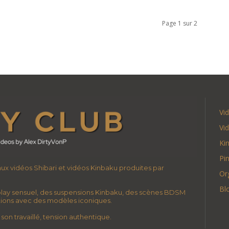
Page 1 sur 2
Vi
Vi
Ki
Pi
 aux vidéos Shibari et vidéos Kinbaku produites par
Or
Bl
lay sensuel, des suspensions Kinbaku, des scènes BDSM
ations avec des modèles iconiques.
son travaillé, tension authentique.