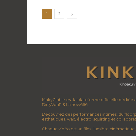
1
2
KinkyClub.fr est la plateforme officielle dédiée
DirtyVonP & Lalhow666.
Découvrez des performances intimes, du floorp
esthétiques, wax, électro, squirting et collabor
Chaque vidéo est un film : lumière cinématique, 