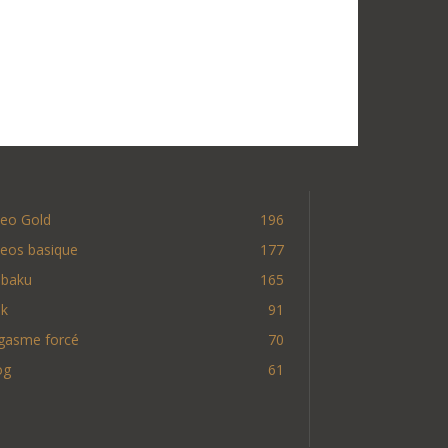
deo Gold
196
deos basique
177
nbaku
165
nk
91
gasme forcé
70
og
61