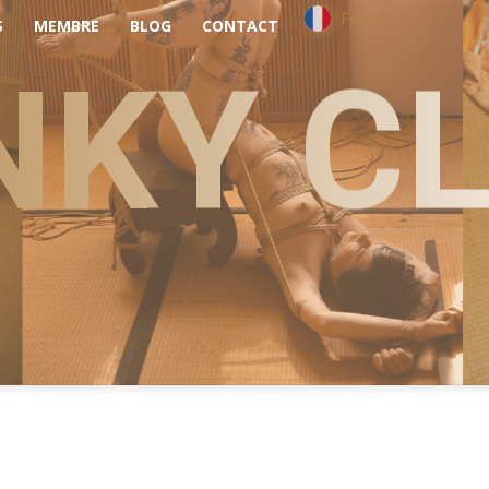
French
S
MEMBRE
BLOG
CONTACT
NKY C