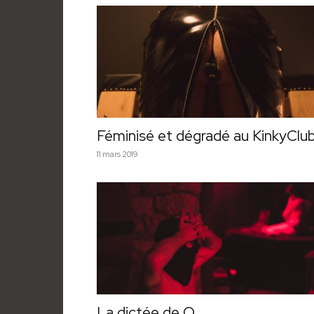
Féminisé et dégradé au KinkyClu
11 mars 2019
La dictée de O