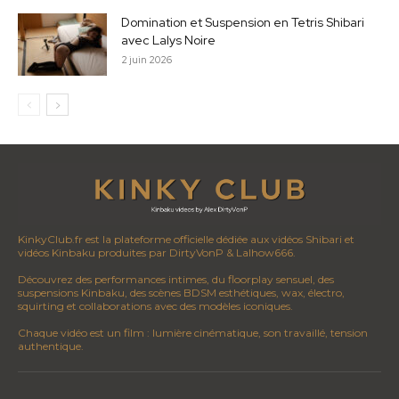
Domination et Suspension en Tetris Shibari
avec Lalys Noire
2 juin 2026
KinkyClub.fr est la plateforme officielle dédiée aux vidéos Shibari et
vidéos Kinbaku produites par DirtyVonP & Lalhow666.
Découvrez des performances intimes, du floorplay sensuel, des
suspensions Kinbaku, des scènes BDSM esthétiques, wax, électro,
squirting et collaborations avec des modèles iconiques.
Chaque vidéo est un film : lumière cinématique, son travaillé, tension
authentique.