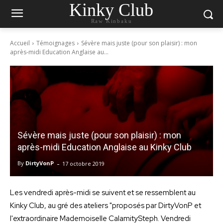
Kinky Club
Raw Kinbaku
Accueil
Témoignages
Sévère mais juste (pour son plaisir) : mon
après-midi Education Anglaise au...
Sévère mais juste (pour son plaisir) : mon
après-midi Education Anglaise au Kinky Club
-
By
DirtyVonP
17 octobre 2019
Les vendredi après-midi se suivent et se ressemblent au
Kinky Club, au gré des ateliers "proposés par DirtyVonP et
l'extraordinaire Mademoiselle CalamitySteph. Vendredi