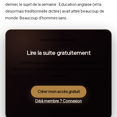
dernier, le sujet de la semaine : Education anglaise (et la
désormais traditionnelle dictée) avait attiré beaucoup de
monde. Beaucoup d'hommes sans…
CONTENU RÉSERVÉ
Lire la suite gratuitement
Ce témoignage est réservé aux membres
KinkyClub. Crée ton accès gratuit pour lire l’article
complet.
Créer mon accès gratuit
Déjà membre ? Connexion