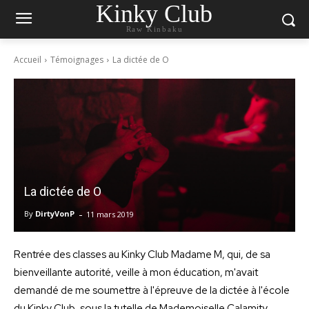
Kinky Club
Raw Kinbaku
Accueil
Témoignages
La dictée de O
La dictée de O
-
By
DirtyVonP
11 mars 2019
Rentrée des classes au Kinky Club Madame M, qui, de sa
bienveillante autorité, veille à mon éducation, m'avait
demandé de me soumettre à l'épreuve de la dictée à l'école
du Kinky Club, sous la tutelle de Mademoiselle Calamity.