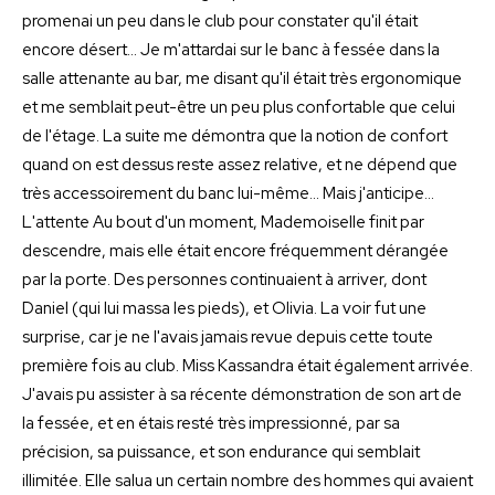
promenai un peu dans le club pour constater qu'il était
encore désert… Je m'attardai sur le banc à fessée dans la
salle attenante au bar, me disant qu'il était très ergonomique
et me semblait peut-être un peu plus confortable que celui
de l'étage. La suite me démontra que la notion de confort
quand on est dessus reste assez relative, et ne dépend que
très accessoirement du banc lui-même… Mais j'anticipe…
L'attente Au bout d'un moment, Mademoiselle finit par
descendre, mais elle était encore fréquemment dérangée
par la porte. Des personnes continuaient à arriver, dont
Daniel (qui lui massa les pieds), et Olivia. La voir fut une
surprise, car je ne l'avais jamais revue depuis cette toute
première fois au club. Miss Kassandra était également arrivée.
J'avais pu assister à sa récente démonstration de son art de
la fessée, et en étais resté très impressionné, par sa
précision, sa puissance, et son endurance qui semblait
illimitée. Elle salua un certain nombre des hommes qui avaient