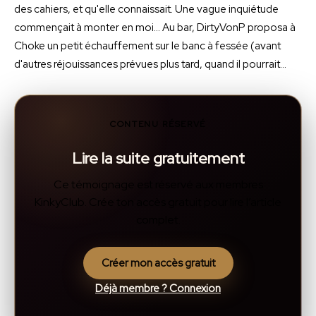
des cahiers, et qu'elle connaissait. Une vague inquiétude
commençait à monter en moi… Au bar, DirtyVonP proposa à
Choke un petit échauffement sur le banc à fessée (avant
d'autres réjouissances prévues plus tard, quand il pourrait…
CONTENU RÉSERVÉ
Lire la suite gratuitement
Ce témoignage est réservé aux membres
KinkyClub. Crée ton accès gratuit pour lire l’article
complet.
Créer mon accès gratuit
Déjà membre ? Connexion