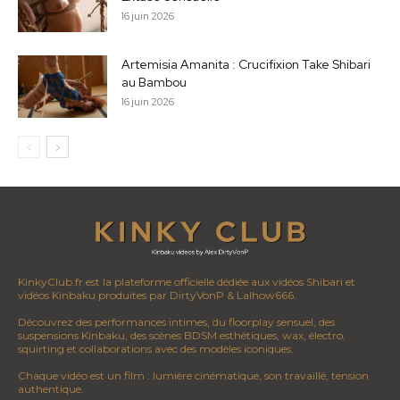
16 juin 2026
Artemisia Amanita : Crucifixion Take Shibari
au Bambou
16 juin 2026
KinkyClub.fr est la plateforme officielle dédiée aux vidéos Shibari et
vidéos Kinbaku produites par DirtyVonP & Lalhow666.
Découvrez des performances intimes, du floorplay sensuel, des
suspensions Kinbaku, des scènes BDSM esthétiques, wax, électro,
squirting et collaborations avec des modèles iconiques.
Chaque vidéo est un film : lumière cinématique, son travaillé, tension
authentique.