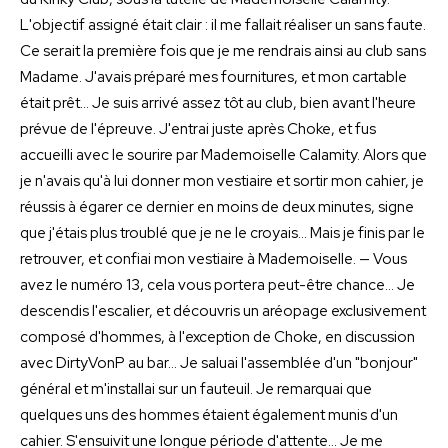
L'objectif assigné était clair : il me fallait réaliser un sans faute.
Ce serait la première fois que je me rendrais ainsi au club sans
Madame. J'avais préparé mes fournitures, et mon cartable
était prêt… Je suis arrivé assez tôt au club, bien avant l'heure
prévue de l'épreuve. J'entrai juste après Choke, et fus
accueilli avec le sourire par Mademoiselle Calamity. Alors que
je n'avais qu'à lui donner mon vestiaire et sortir mon cahier, je
réussis à égarer ce dernier en moins de deux minutes, signe
que j'étais plus troublé que je ne le croyais… Mais je finis par le
retrouver, et confiai mon vestiaire à Mademoiselle. — Vous
avez le numéro 13, cela vous portera peut-être chance… Je
descendis l'escalier, et découvris un aréopage exclusivement
composé d'hommes, à l'exception de Choke, en discussion
avec DirtyVonP au bar… Je saluai l'assemblée d'un "bonjour"
général et m'installai sur un fauteuil. Je remarquai que
quelques uns des hommes étaient également munis d'un
cahier. S'ensuivit une longue période d'attente… Je me