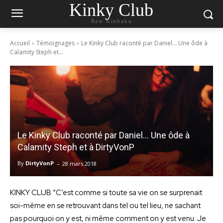
Kinky Club
Raw Kinbaku
Accueil
Témoignages
Le Kinky Club raconté par Daniel... Une ôde à
Calamity Steph et...
Le Kinky Club raconté par Daniel… Une ôde à
Calamity Steph et à DirtyVonP
-
By
DirtyVonP
28 mars 2018
KINKY CLUB “C’est comme si toute sa vie on se surprenait
soi-même en se retrouvant dans tel ou tel lieu, ne sachant
pas pourquoi on y est, ni même comment on y est venu. Je