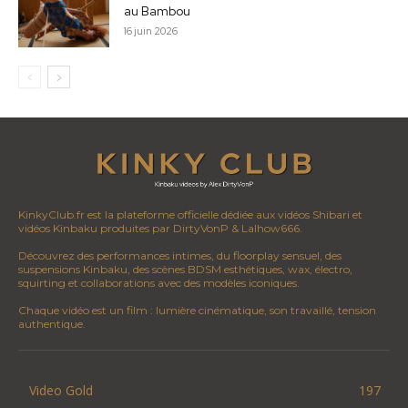
au Bambou
16 juin 2026
KinkyClub.fr est la plateforme officielle dédiée aux vidéos Shibari et
vidéos Kinbaku produites par DirtyVonP & Lalhow666.
Découvrez des performances intimes, du floorplay sensuel, des
suspensions Kinbaku, des scènes BDSM esthétiques, wax, électro,
squirting et collaborations avec des modèles iconiques.
Chaque vidéo est un film : lumière cinématique, son travaillé, tension
authentique.
Video Gold
197