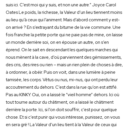
suis ici. C’est moi qui y suis, et non une autre.” Joyce Carol
Oates Le poids, la richesse, la Valeur d’un lieu tiennent moins
au lieu qu’à ceux qui l’animent. Mais d’abord comment y est-
on arrivé ? En s’extrayant du bitume de la vie commune. Une
fois franchie la petite porte qui ne paie pas de mine, on laisse
un monde derrière soi, on en épouse un autre, on s’en
éprend. On le sait en descendant les quelques marches qui
nous mènent à la cave, d’où parviennent des gémissements,
des cris, des rires ou rien – mais un rien plein de choses à dire,
à ordonner, à obéir. Puis on voit, dans une lumière à peine
tamisée, les corps. Vêtus ou nus, mi-nus, qui ont perdu leur
accoutrement du dehors. C’est dans la rue qu’on est attifé.
Pas au KINKY. Oui, on a laissé le “vieil homme” dehors. Ici où
tout tourne autour du châtiment, on a laissé le châtiment
derrière la porte. Ici, si l’on doit souffrir, c’est pour quelque
chose. Et si c’est punir qui vous intéresse, punissez, on vous
en sera gré ! La Valeur d’un lieu tient à la Valeur de ceux qui